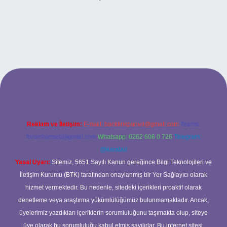
exbet
Reklam ve İletişim:
E-mail:
backlinkpaneli@gmail.com
Teams:
forumhizmeti@gmail.com
Whatsapp: 0262 606 0 726
Telegram:
@karabul
Yasal Uyarı:
Sitemiz, 5651 Sayılı Kanun gereğince Bilgi Teknolojileri ve
İletişim Kurumu (BTK) tarafından onaylanmış bir Yer Sağlayıcı olarak
hizmet vermektedir. Bu nedenle, sitedeki içerikleri proaktif olarak
denetleme veya araştırma yükümlülüğümüz bulunmamaktadır. Ancak,
üyelerimiz yazdıkları içeriklerin sorumluluğunu taşımakta olup, siteye
üye olarak bu sorumluluğu kabul etmiş sayılırlar. Bu internet sitesi,