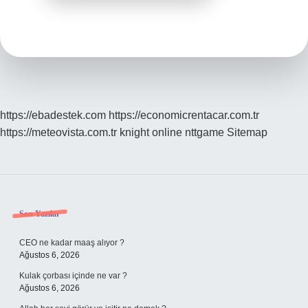
https://ebadestek.com
https://economicrentacar.com.tr
https://meteovista.com.tr
knight online
nttgame
Sitemap
Sidebar
Son Yazılar
CEO ne kadar maaş alıyor ?
Ağustos 6, 2026
Kulak çorbası içinde ne var ?
Ağustos 6, 2026