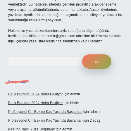
vermektedir. Bu nedenle, sitedeki içerikleri proaktif olarak denetleme
veya araştırma yükümlülüğümüz bulunmamaktadır. Ancak, üyelerimiz
yazdıkları içeriklerin sorumluluğunu taşımakta olup, siteye üye olarak bu
sorumluluğu kabul etmiş sayılırlar.
Hukuka ve yasal düzenlemelere aykırı olduğunu düşündüğünüz
içerikleri,
backlinkpanelicomtr@gmail.com
adresine bildirmeniz halinde,
ilgili içerikler yasal süre içerisinde sitemizden kaldırılacaktır.
Arama
Son yorumlar
Balık Burcunu 2024 Neler Bekliyor
için
admin
Balık Burcunu 2024 Neler Bekliyor
için
Nehir
Profesyonel Cilt Bakımı Kaç Yaşında Başlamalı
için
admin
Profesyonel Cilt Bakımı Kaç Yaşında Başlamalı
için
Dadaş
Peeling Nasıl Yüze Uygulanır
için
admin