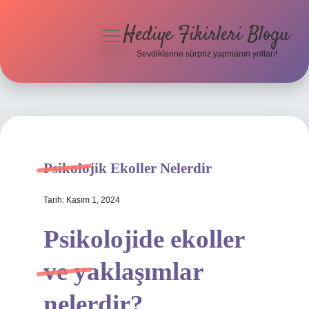
Hediye Fikirleri Blogu
menüyü
aç
Sevdiklerine sürpriz yapmanın yolları!
Anasayfa
Gizlilik Politikası
Yasal Uyarı
Psikolojik Ekoller Nelerdir
Hakkımızda
Tarih: Kasım 1, 2024
Psikolojide ekoller
ve yaklaşımlar
nelerdir?