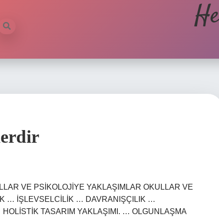
He
lerdir
ir? OKULLAR VE PSİKOLOJİYE YAKLAŞIMLAR OKULLAR VE
IK … İŞLEVSELCİLİK … DAVRANIŞÇILIK …
… HOLİSTİK TASARIM YAKLAŞIMI. … OLGUNLAŞMA