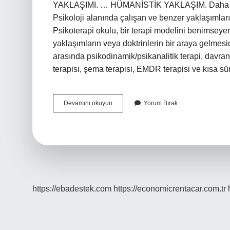
YAKLAŞIMI. … HÜMANİSTİK YAKLAŞIM. Daha fa
Psikoloji alanında çalışan ve benzer yaklaşımları
Psikoterapi okulu, bir terapi modelini benimseyen b
yaklaşımların veya doktrinlerin bir araya gelmesidi
arasında psikodinamik/psikanalitik terapi, davranı
terapisi, şema terapisi, EMDR terapisi ve kısa s
Psikolojik
Devamını okuyun
Yorum Bırak
Ekoller
Nelerdir
https://ebadestek.com
https://economicrentacar.com.tr