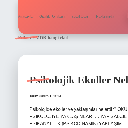
Anasayfa
Gizlilik Politikası
Yasal Uyarı
Hakkımızda
Etiket:
EMDR hangi ekol
Psikolojik Ekoller Ne
Tarih: Kasım 1, 2024
Psikolojide ekoller ve yaklaşımlar nelerd
PSİKOLOJİYE YAKLAŞIMLAR. … YAPISALCIL
PSİKANALİTİK (PSİKODİNAMİK) YAKLAŞIM. 