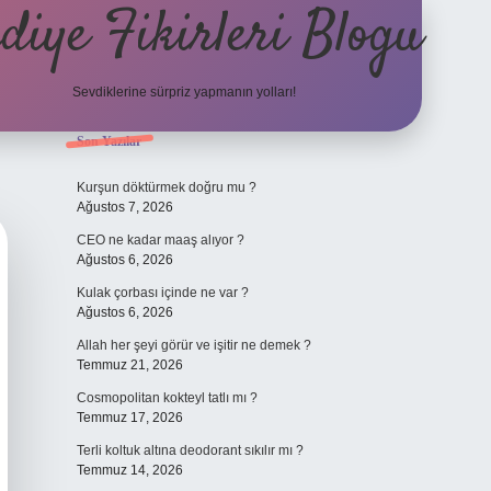
diye Fikirleri Blogu
Sevdiklerine sürpriz yapmanın yolları!
Sidebar
Son Yazılar
elexbet
Kurşun döktürmek doğru mu ?
Ağustos 7, 2026
CEO ne kadar maaş alıyor ?
Ağustos 6, 2026
Kulak çorbası içinde ne var ?
Ağustos 6, 2026
Allah her şeyi görür ve işitir ne demek ?
Temmuz 21, 2026
Cosmopolitan kokteyl tatlı mı ?
Temmuz 17, 2026
Terli koltuk altına deodorant sıkılır mı ?
Temmuz 14, 2026