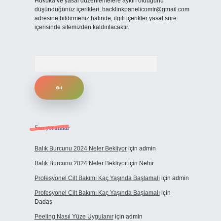
Hukuka ve yasal düzenlemelere aykırı olduğunu
düşündüğünüz içerikleri,
backlinkpanelicomtr@gmail.com
adresine bildirmeniz halinde, ilgili içerikler yasal süre
içerisinde sitemizden kaldırılacaktır.
Arama
Son yorumlar
Balık Burcunu 2024 Neler Bekliyor
için
admin
Balık Burcunu 2024 Neler Bekliyor
için
Nehir
Profesyonel Cilt Bakımı Kaç Yaşında Başlamalı
için
admin
Profesyonel Cilt Bakımı Kaç Yaşında Başlamalı
için
Dadaş
Peeling Nasıl Yüze Uygulanır
için
admin