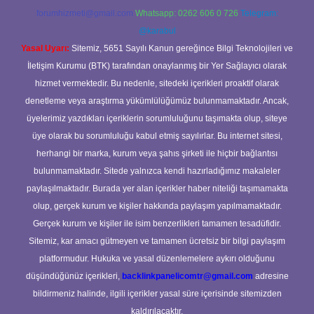
forumhizmeti@gmail.com
Whatsapp: 0262 606 0 726
Telegram:
@karabul
Yasal Uyarı:
Sitemiz, 5651 Sayılı Kanun gereğince Bilgi Teknolojileri ve
İletişim Kurumu (BTK) tarafından onaylanmış bir Yer Sağlayıcı olarak
hizmet vermektedir. Bu nedenle, sitedeki içerikleri proaktif olarak
denetleme veya araştırma yükümlülüğümüz bulunmamaktadır. Ancak,
üyelerimiz yazdıkları içeriklerin sorumluluğunu taşımakta olup, siteye
üye olarak bu sorumluluğu kabul etmiş sayılırlar. Bu internet sitesi,
herhangi bir marka, kurum veya şahıs şirketi ile hiçbir bağlantısı
bulunmamaktadır. Sitede yalnızca kendi hazırladığımız makaleler
paylaşılmaktadır. Burada yer alan içerikler haber niteliği taşımamakta
olup, gerçek kurum ve kişiler hakkında paylaşım yapılmamaktadır.
Gerçek kurum ve kişiler ile isim benzerlikleri tamamen tesadüfidir.
Sitemiz, kar amacı gütmeyen ve tamamen ücretsiz bir bilgi paylaşım
platformudur. Hukuka ve yasal düzenlemelere aykırı olduğunu
düşündüğünüz içerikleri,
backlinkpanelicomtr@gmail.com
adresine
bildirmeniz halinde, ilgili içerikler yasal süre içerisinde sitemizden
kaldırılacaktır.