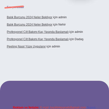
Son yorumlar
Balık Burcunu 2024 Neler Bekliyor
için
admin
Balık Burcunu 2024 Neler Bekliyor
için
Nehir
Profesyonel Cilt Bakımı Kaç Yaşında Başlamalı
için
admin
Profesyonel Cilt Bakımı Kaç Yaşında Başlamalı
için
Dadaş
Peeling Nasıl Yüze Uygulanır
için
admin
xbet
Reklam ve İletişim:
E-mail:
backlinkpaneli@gmail.com
Teams: