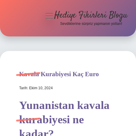
Hediye Fikirleri Blogu
menüyü
aç
Sevdiklerine sürpriz yapmanın yolları!
Anasayfa
Gizlilik Politikası
Yasal Uyarı
Kavala Kurabiyesi Kaç Euro
Hakkımızda
Tarih: Ekim 10, 2024
Yunanistan kavala
kurabiyesi ne
kadar?