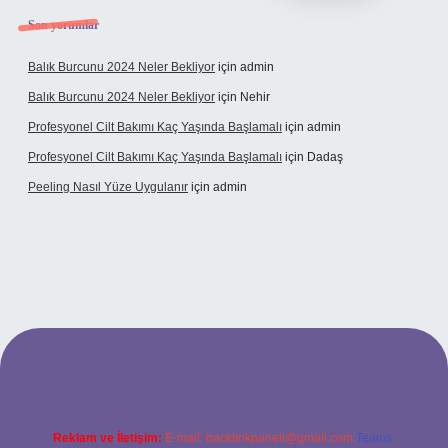
Son yorumlar
Balık Burcunu 2024 Neler Bekliyor
için
admin
Balık Burcunu 2024 Neler Bekliyor
için
Nehir
Profesyonel Cilt Bakımı Kaç Yaşında Başlamalı
için
admin
Profesyonel Cilt Bakımı Kaç Yaşında Başlamalı
için
Dadaş
Peeling Nasıl Yüze Uygulanır
için
admin
xbet
Reklam ve İletişim:
E-mail:
backlinkpaneli@gmail.com
Teams: