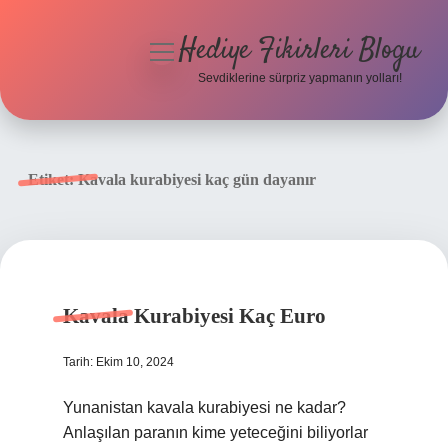
Hediye Fikirleri Blogu
menüyü
aç
Sevdiklerine sürpriz yapmanın yolları!
Anasayfa
Gizlilik Politikası
Etiket:
Kavala kurabiyesi kaç gün dayanır
Yasal Uyarı
Hakkımızda
Kavala Kurabiyesi Kaç Euro
Tarih: Ekim 10, 2024
Yunanistan kavala kurabiyesi ne kadar?
Anlaşılan paranın kime yeteceğini biliyorlar