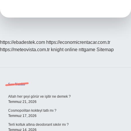
Kaç
Euro
https://ebadestek.com
https://economicrentacar.com.tr
https://meteovista.com.tr
knight online
nttgame
Sitemap
Sidebar
Son Yazılar
Allah her şeyi görür ve işitir ne demek ?
Temmuz 21, 2026
Cosmopolitan kokteyl tatlı mı ?
Temmuz 17, 2026
Terli koltuk altına deodorant sıkılır mı ?
Temmuz 14, 2026