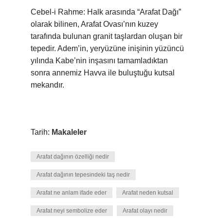
Cebel-i Rahme: Halk arasında “Arafat Dağı”
olarak bilinen, Arafat Ovası’nın kuzey
tarafında bulunan granit taşlardan oluşan bir
tepedir. Adem’in, yeryüzüne inişinin yüzüncü
yılında Kabe’nin inşasını tamamladıktan
sonra annemiz Havva ile buluştuğu kutsal
mekandır.
Tarih:
Makaleler
Arafat dağının özelliği nedir
Arafat dağının tepesindeki taş nedir
Arafat ne anlam ifade eder
Arafat neden kutsal
Arafat neyi sembolize eder
Arafat olayı nedir