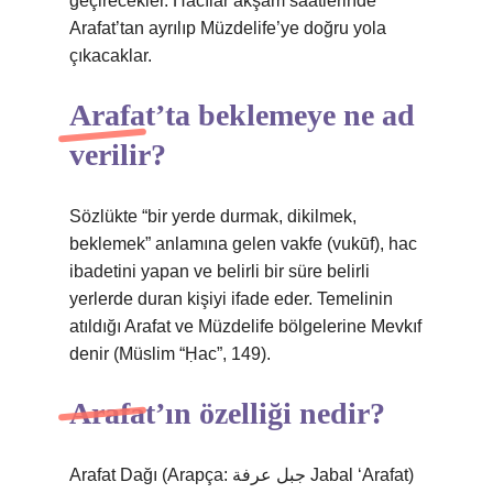
geçirecekler. Hacılar akşam saatlerinde
Arafat’tan ayrılıp Müzdelife’ye doğru yola
çıkacaklar.
Arafat’ta beklemeye ne ad
verilir?
Sözlükte “bir yerde durmak, dikilmek,
beklemek” anlamına gelen vakfe (vukūf), hac
ibadetini yapan ve belirli bir süre belirli
yerlerde duran kişiyi ifade eder. Temelinin
atıldığı Arafat ve Müzdelife bölgelerine Mevkıf
denir (Müslim “Ḥac”, 149).
Arafat’ın özelliği nedir?
Arafat Dağı (Arapça: جبل عرفة Jabal ‘Arafat)