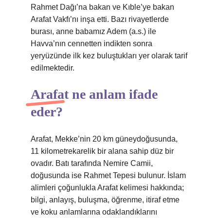
Rahmet Dağı’na bakan ve Kıble’ye bakan
Arafat Vakfı’nı inşa etti. Bazı rivayetlerde
burası, anne babamız Adem (a.s.) ile
Havva’nın cennetten indikten sonra
yeryüzünde ilk kez buluştukları yer olarak tarif
edilmektedir.
Arafat ne anlam ifade
eder?
Arafat, Mekke’nin 20 km güneydoğusunda,
11 kilometrekarelik bir alana sahip düz bir
ovadır. Batı tarafında Nemire Camii,
doğusunda ise Rahmet Tepesi bulunur. İslam
alimleri çoğunlukla Arafat kelimesi hakkında;
bilgi, anlayış, buluşma, öğrenme, itiraf etme
ve koku anlamlarına odaklandıklarını