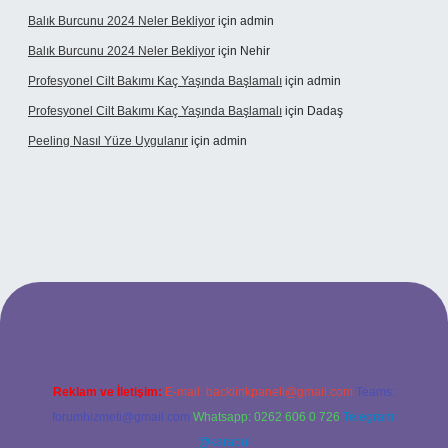
Balık Burcunu 2024 Neler Bekliyor
için
admin
Balık Burcunu 2024 Neler Bekliyor
için
Nehir
Profesyonel Cilt Bakımı Kaç Yaşında Başlamalı
için
admin
Profesyonel Cilt Bakımı Kaç Yaşında Başlamalı
için
Dadaş
Peeling Nasıl Yüze Uygulanır
için
admin
exbet
Reklam ve İletişim:
E-mail:
backlinkpaneli@gmail.com
Teams:
forumhizmeti@gmail.com
Whatsapp: 0262 606 0 726
Telegram:
@karabul