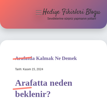
Hediye Fikirleri Blogu
menüyü
aç
Sevdiklerine sürpriz yapmanın yolları!
Anasayfa
Gizlilik Politikası
Yasal Uyarı
Arafatda Kalmak Ne Demek
Hakkımızda
Tarih: Kasım 15, 2024
Arafatta neden
beklenir?