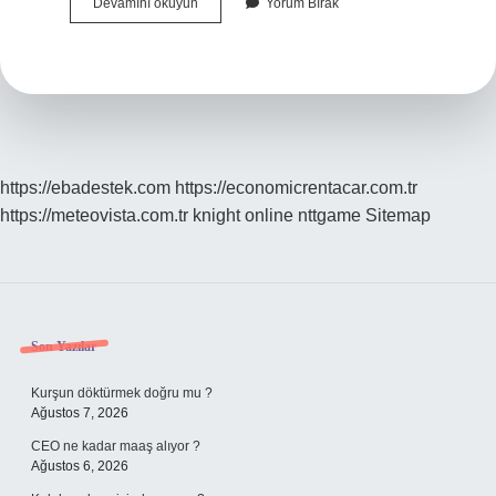
Arafatda
Devamını okuyun
Yorum Bırak
Kalmak
Ne
Demek
https://ebadestek.com
https://economicrentacar.com.tr
https://meteovista.com.tr
knight online
nttgame
Sitemap
Sidebar
Son Yazılar
Kurşun döktürmek doğru mu ?
Ağustos 7, 2026
CEO ne kadar maaş alıyor ?
Ağustos 6, 2026