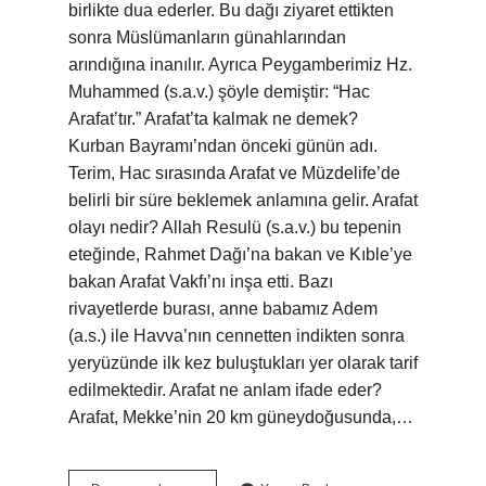
birlikte dua ederler. Bu dağı ziyaret ettikten
sonra Müslümanların günahlarından
arındığına inanılır. Ayrıca Peygamberimiz Hz.
Muhammed (s.a.v.) şöyle demiştir: “Hac
Arafat’tır.” Arafat’ta kalmak ne demek?
Kurban Bayramı’ndan önceki günün adı.
Terim, Hac sırasında Arafat ve Müzdelife’de
belirli bir süre beklemek anlamına gelir. Arafat
olayı nedir? Allah Resulü (s.a.v.) bu tepenin
eteğinde, Rahmet Dağı’na bakan ve Kıble’ye
bakan Arafat Vakfı’nı inşa etti. Bazı
rivayetlerde burası, anne babamız Adem
(a.s.) ile Havva’nın cennetten indikten sonra
yeryüzünde ilk kez buluştukları yer olarak tarif
edilmektedir. Arafat ne anlam ifade eder?
Arafat, Mekke’nin 20 km güneydoğusunda,…