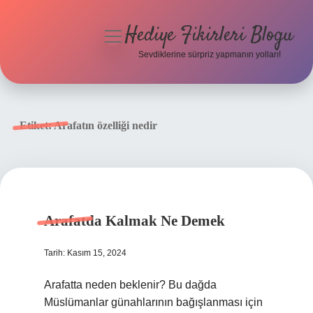
Hediye Fikirleri Blogu
menüyü
aç
Sevdiklerine sürpriz yapmanın yolları!
Anasayfa
Gizlilik Politikası
Etiket:
Arafatın özelliği nedir
Yasal Uyarı
Hakkımızda
Arafatda Kalmak Ne Demek
Tarih: Kasım 15, 2024
Arafatta neden beklenir? Bu dağda
Müslümanlar günahlarının bağışlanması için