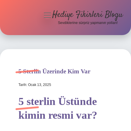
Hediye Fikirleri Blogu
menüyü
aç
Sevdiklerine sürpriz yapmanın yolları!
Anasayfa
Gizlilik Politikası
Yasal Uyarı
5 Sterlin Üzerinde Kim Var
Hakkımızda
Tarih: Ocak 13, 2025
5 sterlin Üstünde
kimin resmi var?