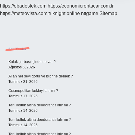
https://ebadestek.com
https://economicrentacar.com.tr
https://meteovista.com.tr
knight online
nttgame
Sitemap
Sidebar
Son Yazılar
Kulak çorbası içinde ne var ?
Ağustos 6, 2026
Allah her şeyi görür ve işitir ne demek ?
Temmuz 21, 2026
Cosmopolitan kokteyl tatlı mı ?
Temmuz 17, 2026
Terli koltuk altına deodorant sıkılır mı ?
Temmuz 14, 2026
Terli koltuk altına deodorant sıkılır mı ?
Temmuz 14, 2026
Terli koltuk altına deodorant sıkılır mı ?