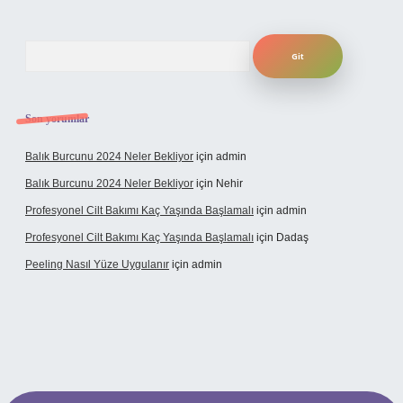
Arama
Son yorumlar
Balık Burcunu 2024 Neler Bekliyor
için
admin
Balık Burcunu 2024 Neler Bekliyor
için
Nehir
Profesyonel Cilt Bakımı Kaç Yaşında Başlamalı
için
admin
Profesyonel Cilt Bakımı Kaç Yaşında Başlamalı
için
Dadaş
Peeling Nasıl Yüze Uygulanır
için
admin
xbet