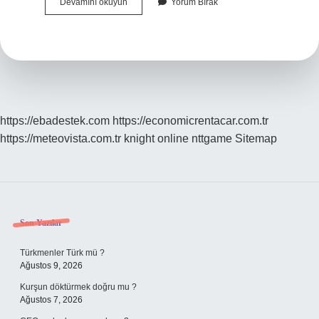
5
Devamını okuyun
Yorum Bırak
Sterlin
Üzerinde
Kim
Var
https://ebadestek.com
https://economicrentacar.com.tr
https://meteovista.com.tr
knight online
nttgame
Sitemap
Sidebar
Son Yazılar
Türkmenler Türk mü ?
Ağustos 9, 2026
Kurşun döktürmek doğru mu ?
Ağustos 7, 2026