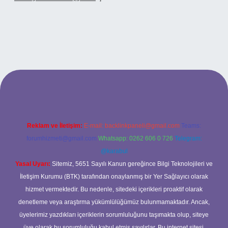
xbet
Reklam ve İletişim:
E-mail:
backlinkpaneli@gmail.com
Teams:
forumhizmeti@gmail.com
Whatsapp: 0262 606 0 726
Telegram:
@karabul
Yasal Uyarı:
Sitemiz, 5651 Sayılı Kanun gereğince Bilgi Teknolojileri ve
İletişim Kurumu (BTK) tarafından onaylanmış bir Yer Sağlayıcı olarak
hizmet vermektedir. Bu nedenle, sitedeki içerikleri proaktif olarak
denetleme veya araştırma yükümlülüğümüz bulunmamaktadır. Ancak,
üyelerimiz yazdıkları içeriklerin sorumluluğunu taşımakta olup, siteye
üye olarak bu sorumluluğu kabul etmiş sayılırlar. Bu internet sitesi,