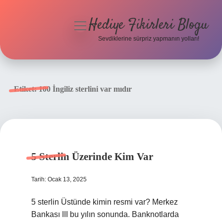
Hediye Fikirleri Blogu
menüyü
aç
Sevdiklerine sürpriz yapmanın yolları!
Anasayfa
Gizlilik Politikası
Etiket:
100 İngiliz sterlini var mıdır
Yasal Uyarı
Hakkımızda
5 Sterlin Üzerinde Kim Var
Tarih: Ocak 13, 2025
5 sterlin Üstünde kimin resmi var? Merkez
Bankası III bu yılın sonunda. Banknotlarda