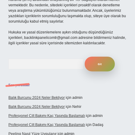
vermektedir. Bu nedenle, sitedeki içerikleri proaktif olarak denetleme
veya araştırma yükümlülüğümüz bulunmamaktadır. Ancak, üyelerimiz
yazdıkları içeriklerin sorumluluğunu taşımakta olup, siteye üye olarak bu
sorumluluğu kabul etmiş sayılırlar.
Hukuka ve yasal düzenlemelere aykırı olduğunu düşündüğünüz
içerikleri,
backlinkpanelicomtr@gmail.com
adresine bildirmeniz halinde,
ilgili içerikler yasal süre içerisinde sitemizden kaldırılacaktır.
Arama
Son yorumlar
Balık Burcunu 2024 Neler Bekliyor
için
admin
Balık Burcunu 2024 Neler Bekliyor
için
Nehir
Profesyonel Cilt Bakımı Kaç Yaşında Başlamalı
için
admin
Profesyonel Cilt Bakımı Kaç Yaşında Başlamalı
için
Dadaş
Peeling Nasıl Yüze Uygulanır
için
admin