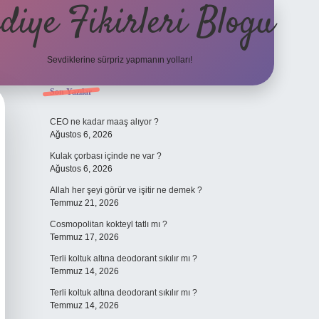
diye Fikirleri Blogu
Sevdiklerine sürpriz yapmanın yolları!
Sidebar
Son Yazılar
elexbet
CEO ne kadar maaş alıyor ?
Ağustos 6, 2026
Kulak çorbası içinde ne var ?
Ağustos 6, 2026
Allah her şeyi görür ve işitir ne demek ?
Temmuz 21, 2026
Cosmopolitan kokteyl tatlı mı ?
Temmuz 17, 2026
Terli koltuk altına deodorant sıkılır mı ?
Temmuz 14, 2026
Terli koltuk altına deodorant sıkılır mı ?
Temmuz 14, 2026