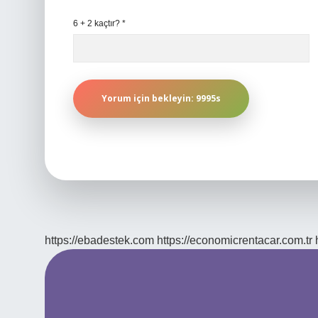
6 + 2 kaçtır?
*
https://ebadestek.com
https://economicrentacar.com.tr