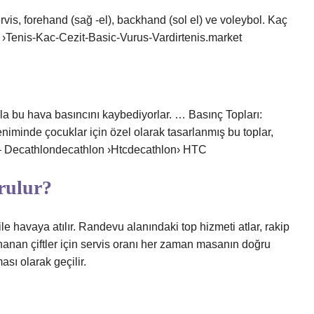
rvis, forehand (sağ -el), backhand (sol el) ve voleybol. Kaç
 ›Tenis-Kac-Cezit-Basic-Vurus-Vardirtenis.market
nla bu hava basıncını kaybediyorlar. … Basınç Topları:
eniminde çocuklar için özel olarak tasarlanmış bu toplar,
. – Decathlondecathlon ›Htcdecathlon› HTC
urulur?
i ile havaya atılır. Randevu alanındaki top hizmeti atlar, rakip
oynanan çiftler için servis oranı her zaman masanın doğru
sı olarak geçilir.