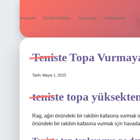
Anasayfa
Gizlilik Politikası
Yasal Uyarı
Hakkımızda
Teniste Topa Vurmay
Tarih: Mayıs 1, 2025
teniste topa yüksekte
Rag, ağın önündeki bir rakibin kafasına vurmak iç
önündeki bir rakibin kafasına vurmak için havada 