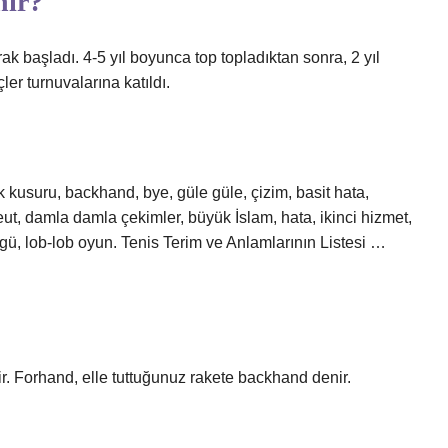
nir?
ak başladı. 4-5 yıl boyunca top topladıktan sonra, 2 yıl
er turnuvalarına katıldı.
ak kusuru, backhand, bye, güle güle, çizim, basit hata,
geut, damla damla çekimler, büyük İslam, hata, ikinci hizmet,
gü, lob-lob oyun. Tenis Terim ve Anlamlarının Listesi …
ir. Forhand, elle tuttuğunuz rakete backhand denir.