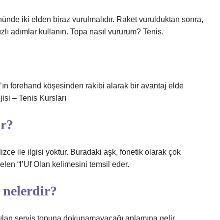
önünde iki elden biraz vurulmalıdır. Raket vurulduktan sonra,
hızlı adımlar kullanın. Topa nasıl vururum? Tenis.
er’ın forehand köşesinden rakibi alarak bir avantaj elde
isi – Tenis Kursları
ir?
izce ile ilgisi yoktur. Buradaki aşk, fonetik olarak çok
en “l’Uf Olan kelimesini temsil eder.
r nelerdir?
le atılan servis topuna dokunamayacağı anlamına gelir.