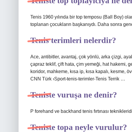
Teniste top toplayıcıya ne de
Tenis 1960 yılında bir top temposu (Ball Boy) olar
toplanan çocukların başkanıydı. Daha sonra gençl
Tenis terimleri nelerdir?
Ace, antibitler, avantaj, çok yönlü, arka çizgi, ay
çapraz teklif, çift hata, çim yemeği, hat hakemi, 
koridor, mahkeme, kısa ip, kısa kapalı, kesme, öv
CNN Türk ›Sport-tenis-terimler-Tenis Terrik …
Teniste vuruşa ne denir?
P forehand ve backhand tenis fırtınası tekniklerid
Teniste topa neyle vurulur?