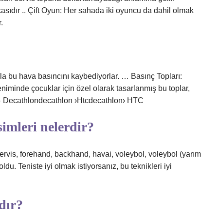
asıdır .. Çift Oyun: Her sahada iki oyuncu da dahil olmak
.
nla bu hava basıncını kaybediyorlar. … Basınç Topları:
eniminde çocuklar için özel olarak tasarlanmış bu toplar,
. – Decathlondecathlon ›Htcdecathlon› HTC
simleri nelerdir?
Servis, forehand, backhand, havai, voleybol, voleybol (yarım
ldu. Teniste iyi olmak istiyorsanız, bu teknikleri iyi
dır?