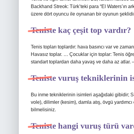
Backhand Streok: Türk’teki para “El Waters’ın ark
üzere dört oyuncu ile oynanan bir oyunun şeklidir
Teniste kaç çeşit top vardır?
Tenis topları toplardır: hava basıncı var ve zama
Havasız toplar. … Çocuklar için toplar: Tenis öğr
standart toplardan daha yavaş ve daha az atlar
Teniste vuruş tekniklerinin i
Bu inme tekniklerinin isimleri aşağıdaki gibidir; 
vole), dilimler (kesim), damla atış, övgü yardımcı o
bilmelisiniz.
Teniste hangi vuruş türü var