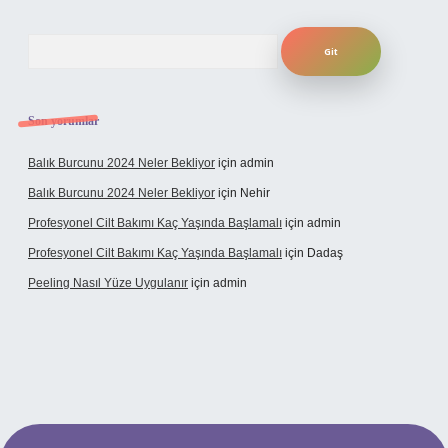
Arama
Son yorumlar
Balık Burcunu 2024 Neler Bekliyor
için
admin
Balık Burcunu 2024 Neler Bekliyor
için
Nehir
Profesyonel Cilt Bakımı Kaç Yaşında Başlamalı
için
admin
Profesyonel Cilt Bakımı Kaç Yaşında Başlamalı
için
Dadaş
Peeling Nasıl Yüze Uygulanır
için
admin
xbet