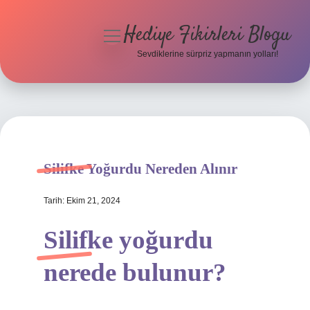
Hediye Fikirleri Blogu
menüyü
aç
Sevdiklerine sürpriz yapmanın yolları!
Anasayfa
Gizlilik Politikası
Yasal Uyarı
Silifke Yoğurdu Nereden Alınır
Hakkımızda
Tarih: Ekim 21, 2024
Silifke yoğurdu
nerede bulunur?