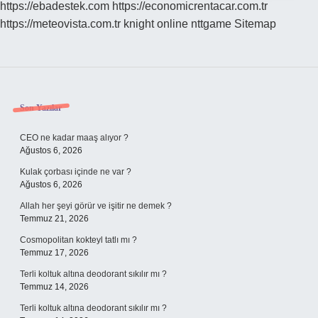
https://ebadestek.com
https://economicrentacar.com.tr
https://meteovista.com.tr
knight online
nttgame
Sitemap
Sidebar
Son Yazılar
CEO ne kadar maaş alıyor ?
Ağustos 6, 2026
Kulak çorbası içinde ne var ?
Ağustos 6, 2026
Allah her şeyi görür ve işitir ne demek ?
Temmuz 21, 2026
Cosmopolitan kokteyl tatlı mı ?
Temmuz 17, 2026
Terli koltuk altına deodorant sıkılır mı ?
Temmuz 14, 2026
Terli koltuk altına deodorant sıkılır mı ?