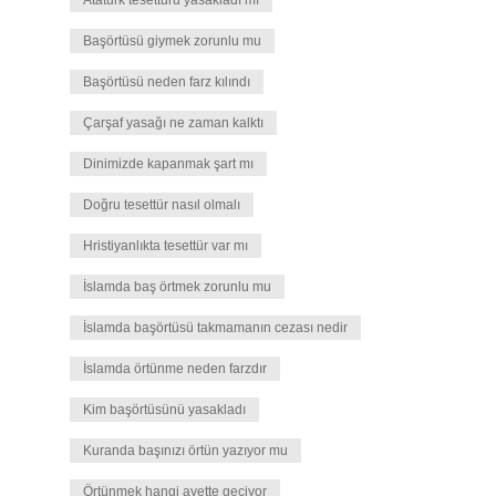
Atatürk tesettürü yasakladı mı
Başörtüsü giymek zorunlu mu
Başörtüsü neden farz kılındı
Çarşaf yasağı ne zaman kalktı
Dinimizde kapanmak şart mı
Doğru tesettür nasıl olmalı
Hristiyanlıkta tesettür var mı
İslamda baş örtmek zorunlu mu
İslamda başörtüsü takmamanın cezası nedir
İslamda örtünme neden farzdır
Kim başörtüsünü yasakladı
Kuranda başınızı örtün yazıyor mu
Örtünmek hangi ayette geçiyor