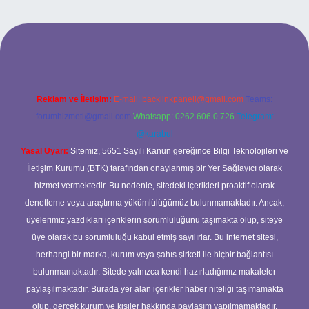
xbet
Reklam ve İletişim:
E-mail:
backlinkpaneli@gmail.com
Teams:
forumhizmeti@gmail.com
Whatsapp: 0262 606 0 726
Telegram:
@karabul
Yasal Uyarı:
Sitemiz, 5651 Sayılı Kanun gereğince Bilgi Teknolojileri ve
İletişim Kurumu (BTK) tarafından onaylanmış bir Yer Sağlayıcı olarak
hizmet vermektedir. Bu nedenle, sitedeki içerikleri proaktif olarak
denetleme veya araştırma yükümlülüğümüz bulunmamaktadır. Ancak,
üyelerimiz yazdıkları içeriklerin sorumluluğunu taşımakta olup, siteye
üye olarak bu sorumluluğu kabul etmiş sayılırlar. Bu internet sitesi,
herhangi bir marka, kurum veya şahıs şirketi ile hiçbir bağlantısı
bulunmamaktadır. Sitede yalnızca kendi hazırladığımız makaleler
paylaşılmaktadır. Burada yer alan içerikler haber niteliği taşımamakta
olup, gerçek kurum ve kişiler hakkında paylaşım yapılmamaktadır.