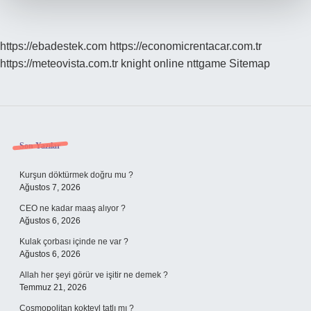
https://ebadestek.com
https://economicrentacar.com.tr
https://meteovista.com.tr
knight online
nttgame
Sitemap
Sidebar
Son Yazılar
Kurşun döktürmek doğru mu ?
Ağustos 7, 2026
CEO ne kadar maaş alıyor ?
Ağustos 6, 2026
Kulak çorbası içinde ne var ?
Ağustos 6, 2026
Allah her şeyi görür ve işitir ne demek ?
Temmuz 21, 2026
Cosmopolitan kokteyl tatlı mı ?