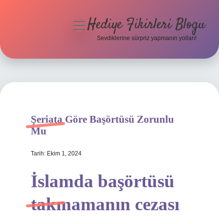
Hediye Fikirleri Blogu
menüyü
aç
Sevdiklerine sürpriz yapmanın yolları!
Anasayfa
Gizlilik Politikası
Yasal Uyarı
Şeriata Göre Başörtüsü Zorunlu
Hakkımızda
Mu
Tarih: Ekim 1, 2024
İslamda başörtüsü
takmamanın cezası