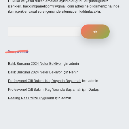
Hukuka ve yasal düzenlemelere aykırı olduğunu düşündüğünüz
içerikleri,
backlinkpanelicomtr@gmail.com
adresine bildirmeniz halinde,
ilgili içerikler yasal süre içerisinde sitemizden kaldırılacaktır.
Arama
Son yorumlar
Balık Burcunu 2024 Neler Bekliyor
için
admin
Balık Burcunu 2024 Neler Bekliyor
için
Nehir
Profesyonel Cilt Bakımı Kaç Yaşında Başlamalı
için
admin
Profesyonel Cilt Bakımı Kaç Yaşında Başlamalı
için
Dadaş
Peeling Nasıl Yüze Uygulanır
için
admin