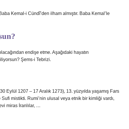
e Baba Kemal-i Cündî’den ilham almıştır. Baba Kemal’le
rsun?
olacağından endişe etme. Aşağıdaki hayatın
liyorsun? Şems-i Tebrizi.
 Eylül 1207 – 17 Aralık 1273), 13. yüzyılda yaşamış Fars
ufi mistikti. Rumi’nin ulusal veya etnik bir kimliği vardı,
evi miras İranlılar, …