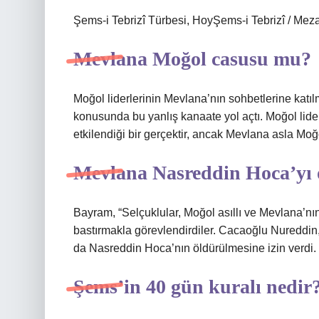
Şems-i Tebrizî Türbesi, HoyŞems-i Tebrizî / Meza
Mevlana Moğol casusu mu?
Moğol liderlerinin Mevlana’nın sohbetlerine katıl
konusunda bu yanlış kanaate yol açtı. Moğol lider
etkilendiği bir gerçektir, ancak Mevlana asla Moğo
Mevlana Nasreddin Hoca’yı 
Bayram, “Selçuklular, Moğol asıllı ve Mevlana’n
bastırmakla görevlendirdiler. Cacaoğlu Nureddin
da Nasreddin Hoca’nın öldürülmesine izin verdi. 
Şems’in 40 gün kuralı nedir