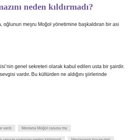
azını neden kıldırmadı?
a, oğlunun meşru Moğol yönetimine başkaldıran bir asi
i’nin genel sekreteri olarak kabul edilen usta bir şairdir.
evgisi vardır. Bu kültürden ne aldığını şiirlerinde
e vardı
Mevlana Moğol casusu mu
n cenaze namazını neden kıldırmadı
Mevlananın hocası kim