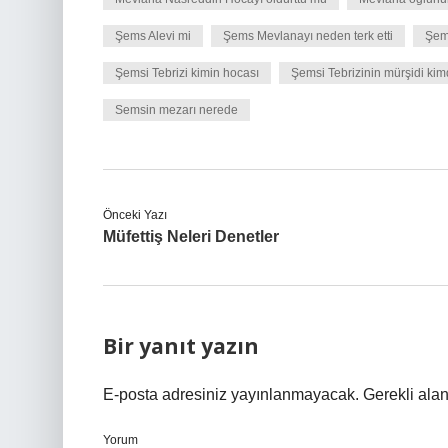
Şems Alevi mi
Şems Mevlanayı neden terk etti
Şem
Şemsi Tebrizi kimin hocası
Şemsi Tebrizinin mürşidi kim
Semsin mezarı nerede
Önceki Yazı
Müfettiş Neleri Denetler
Bir yanıt yazın
E-posta adresiniz yayınlanmayacak.
Gerekli ala
Yorum