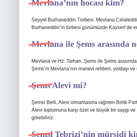
Mevlana’nın hocası kim?
Seyyid Burhaneddin Türbesi. Mevlana Celaleddin 
Burhaneddin’in türbesi günümüzde Kayseri’de en ç
Mevlana ile Şems arasında n
Mevlana ve Hz. Tarhan, Şems ile Şems arasındaki
Şems’in Mevlana’nın manevi rehberi, yoldaşı ve s
Şems Alevi mi?
Şemsi Belli, Alevi olmamasına rağmen Birlik Partis
Alevi toplumuna karşı özel ve büyük bir saygı ve s
görebiliriz.
Şemsi Tebrizi’nin mürşidi k