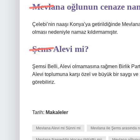
Mevlana oğlunun cenaze nam
Çelebi’nin naaşı Konya’ya getirildiğinde Mevlan
olması nedeniyle namaz kıldırmamıştır.
Şems Alevi mi?
Şemsi Belli, Alevi olmamasına rağmen Birlik Partis
Alevi toplumuna karşı özel ve büyük bir saygı ve s
görebiliriz.
Tarih:
Makaleler
Mevlana Alevi mi Sünni mi
Mevlana ile Şems arasında n
Mevlana Nasreddin Hocayı öldürttü mü
Mevlana oğlunu