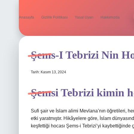
Anasayfa
Gizlilik Politikası
Yasal Uyarı
Hakkımızda
Şems-I Tebrizi Nin H
Tarih: Kasım 13, 2024
Şemsi Tebrizi kimin h
Sufi şair ve İslam alimi Mevlana’nın öğretileri,
etki yaratmıştır. Hikâyelere göre, İslam dünyasın
keşfettiği hocası Şems-i Tebrizi’yi kaybettiğinde 