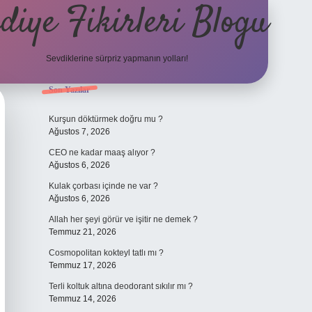
diye Fikirleri Blogu
Sevdiklerine sürpriz yapmanın yolları!
Sidebar
Son Yazılar
elexbet
Kurşun döktürmek doğru mu ?
Ağustos 7, 2026
CEO ne kadar maaş alıyor ?
Ağustos 6, 2026
Kulak çorbası içinde ne var ?
Ağustos 6, 2026
Allah her şeyi görür ve işitir ne demek ?
Temmuz 21, 2026
Cosmopolitan kokteyl tatlı mı ?
Temmuz 17, 2026
Terli koltuk altına deodorant sıkılır mı ?
Temmuz 14, 2026