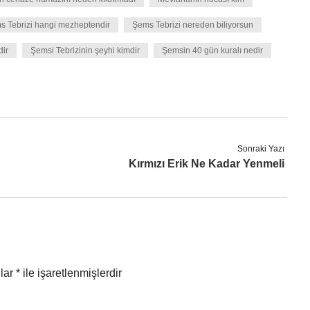
s Tebrizi hangi mezheptendir
Şems Tebrizi nereden biliyorsun
dir
Şemsi Tebrizinin şeyhi kimdir
Şemsin 40 gün kuralı nedir
Sonraki Yazı
Kırmızı Erik Ne Kadar Yenmeli
nlar
*
ile işaretlenmişlerdir