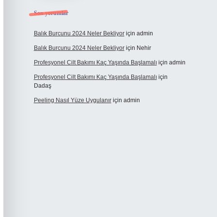
Son yorumlar
Balık Burcunu 2024 Neler Bekliyor
için
admin
Balık Burcunu 2024 Neler Bekliyor
için
Nehir
Profesyonel Cilt Bakımı Kaç Yaşında Başlamalı
için
admin
Profesyonel Cilt Bakımı Kaç Yaşında Başlamalı
için
Dadaş
Peeling Nasıl Yüze Uygulanır
için
admin