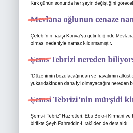
Kırk günün sonunda her şeyin değiştiğini görecek
Mevlana oğlunun cenaze nam
Çelebi’nin naaşı Konya’ya getirildiğinde Mevlan
olması nedeniyle namaz kıldırmamıştır.
Şems Tebrizi nereden biliyo
“Düzenimin bozulacağından ve hayatımın altüst 
yukarıdakinden daha iyi olmayacağını nereden bi
Şemsi Tebrizi’nin mürşidi k
Şems-i Tebrizî Hazretleri, Ebu Bekr-i Kirmani v
birlikte Şeyh Fahreddin-i Irakî’den de ders aldı.