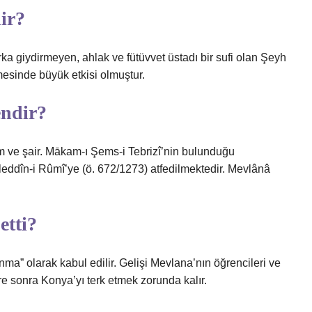
ir?
ka giydirmeyen, ahlak ve fütüvvet üstadı bir sufi olan Şeyh
mesinde büyük etkisi olmuştur.
endir?
im ve şair. Mākam-ı Şems-i Tebrizî’nin bulunduğu
dîn-i Rûmî’ye (ö. 672/1273) atfedilmektedir. Mevlânâ
etti?
ma” olarak kabul edilir. Gelişi Mevlana’nın öğrencileri ve
re sonra Konya’yı terk etmek zorunda kalır.