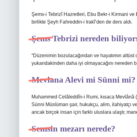
Şems-i Tebrizî Hazretleri, Ebu Bekr-i Kirmani v
birlikte Şeyh Fahreddin-i Irakî’den de ders aldı.
Şems Tebrizi nereden biliyo
“Düzenimin bozulacağından ve hayatımın altüst 
yukarıdakinden daha iyi olmayacağını nereden bi
Mevlana Alevi mi Sünni mi?
Muhammed Celâleddîn-i Rumi, kısaca Mevlânâ (30
Sünni Müslüman şair, hukukçu, alim, ilahiyatçı ve S
ancak birçok insan için farklı uluslara ulaştı; man
Semsin mezarı nerede?