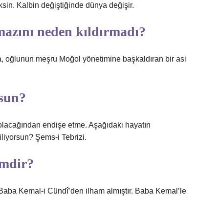
sin. Kalbin değiştiğinde dünya değişir.
azını neden kıldırmadı?
a, oğlunun meşru Moğol yönetimine başkaldıran bir asi
rsun?
olacağından endişe etme. Aşağıdaki hayatın
liyorsun? Şems-i Tebrizi.
imdir?
e Baba Kemal-i Cündî’den ilham almıştır. Baba Kemal’le