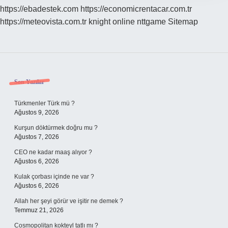
https://ebadestek.com
https://economicrentacar.com.tr
https://meteovista.com.tr
knight online
nttgame
Sitemap
Sidebar
Son Yazılar
Türkmenler Türk mü ?
Ağustos 9, 2026
Kurşun döktürmek doğru mu ?
Ağustos 7, 2026
CEO ne kadar maaş alıyor ?
Ağustos 6, 2026
Kulak çorbası içinde ne var ?
Ağustos 6, 2026
Allah her şeyi görür ve işitir ne demek ?
Temmuz 21, 2026
Cosmopolitan kokteyl tatlı mı ?