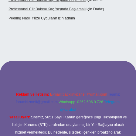
Profesyonel Cilt Bakımı Kaç Yaşında Başlamalı
için
admin
Profesyonel Cilt Bakımı Kaç Yaşında Başlamalı
için
Dadaş
Peeling Nasıl Yüze Uygulanır
için
admin
bet
Reklam ve İletişim:
E-mail:
backlinkpaneli@gmail.com
Teams:
forumhizmeti@gmail.com
Whatsapp: 0262 606 0 726
Telegram:
@karabul
Yasal Uyarı:
Sitemiz, 5651 Sayılı Kanun gereğince Bilgi Teknolojileri ve
İletişim Kurumu (BTK) tarafından onaylanmış bir Yer Sağlayıcı olarak
hizmet vermektedir. Bu nedenle, sitedeki içerikleri proaktif olarak