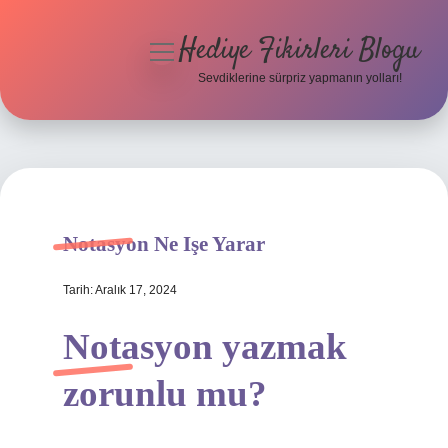
Hediye Fikirleri Blogu
menüyü
aç
Sevdiklerine sürpriz yapmanın yolları!
Anasayfa
Gizlilik Politikası
Yasal Uyarı
Notasyon Ne Işe Yarar
Hakkımızda
Tarih: Aralık 17, 2024
Notasyon yazmak
zorunlu mu?