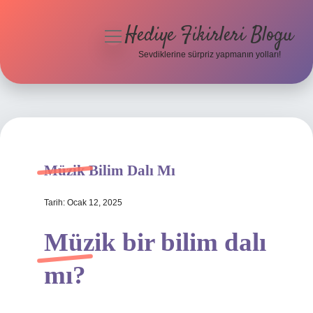
Hediye Fikirleri Blogu
menüyü
aç
Sevdiklerine sürpriz yapmanın yolları!
Anasayfa
Gizlilik Politikası
Yasal Uyarı
Müzik Bilim Dalı Mı
Hakkımızda
Tarih: Ocak 12, 2025
Müzik bir bilim dalı
mı?