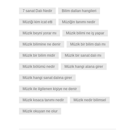
7 sanat Dalı Nedir
Bilim dalları hangileri
Müziği kim icat etti
Müziğin tanımı nedir
Müzik beyni yorar mı
Müzik bilimi ne iş yapar
Müzik bilimine ne denir
Müzik bir bilim dalı mı
Müzik bir bilim midir
Müzik bir sanat dalı mı
Müzik bölümü nedir
Müzik hangi alana girer
Müzik hangi sanat dalına girer
Müzik ile ilgilenen kişiye ne denir
Müzik kısaca tanımı nedir
Müzik nedir bilimsel
Müzik okuyan ne olur