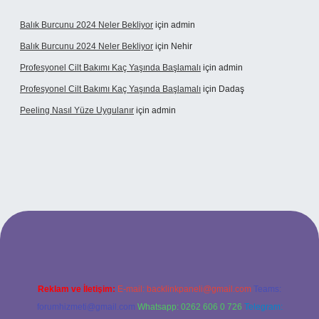
Balık Burcunu 2024 Neler Bekliyor
için
admin
Balık Burcunu 2024 Neler Bekliyor
için
Nehir
Profesyonel Cilt Bakımı Kaç Yaşında Başlamalı
için
admin
Profesyonel Cilt Bakımı Kaç Yaşında Başlamalı
için
Dadaş
Peeling Nasıl Yüze Uygulanır
için
admin
t
Reklam ve İletişim:
E-mail:
backlinkpaneli@gmail.com
Teams:
forumhizmeti@gmail.com
Whatsapp: 0262 606 0 726
Telegram: