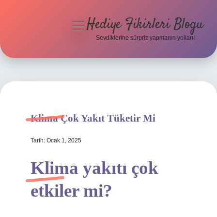
Hediye Fikirleri Blogu
menüyü
aç
Sevdiklerine sürpriz yapmanın yolları!
Anasayfa
Gizlilik Politikası
Yasal Uyarı
Klima Çok Yakıt Tüketir Mi
Hakkımızda
Tarih: Ocak 1, 2025
Klima yakıtı çok
etkiler mi?