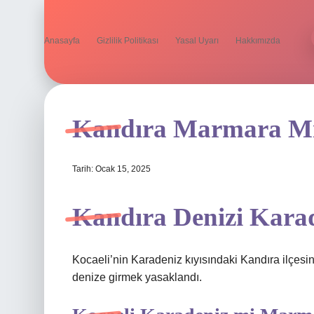
Anasayfa
Gizlilik Politikası
Yasal Uyarı
Hakkımızda
Kandıra Marmara Mı
Tarih: Ocak 15, 2025
Kandıra Denizi Kara
Kocaeli’nin Karadeniz kıyısındaki Kandıra ilçesin
denize girmek yasaklandı.