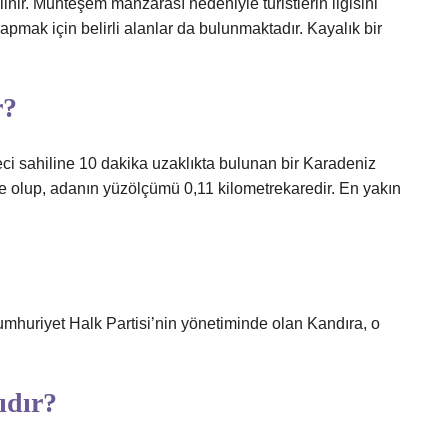
inir. Muhteşem manzarası nedeniyle turistlerin ilgisini
mak için belirli alanlar da bulunmaktadır. Kayalık bir
r?
beci sahiline 10 dakika uzaklıkta bulunan bir Karadeniz
re olup, adanın yüzölçümü 0,11 kilometrekaredir. En yakın
mhuriyet Halk Partisi’nin yönetiminde olan Kandıra, o
ıdır?