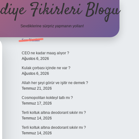
diye Fikirleri Blogu
Sevdiklerine sürpriz yapmanın yolları!
Sidebar
Son Yazılar
elexbet
CEO ne kadar maaş alıyor ?
Ağustos 6, 2026
Kulak çorbası içinde ne var ?
Ağustos 6, 2026
Allah her şeyi görür ve işitir ne demek ?
Temmuz 21, 2026
Cosmopolitan kokteyl tatlı mı ?
Temmuz 17, 2026
Terli koltuk altına deodorant sıkılır mı ?
Temmuz 14, 2026
Terli koltuk altına deodorant sıkılır mı ?
Temmuz 14, 2026