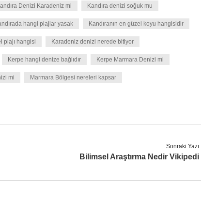
andıra Denizi Karadeniz mi
Kandıra denizi soğuk mu
ndırada hangi plajlar yasak
Kandıranın en güzel koyu hangisidir
 plajı hangisi
Karadeniz denizi nerede bitiyor
Kerpe hangi denize bağlıdır
Kerpe Marmara Denizi mi
izi mi
Marmara Bölgesi nereleri kapsar
Sonraki Yazı
Bilimsel Araştırma Nedir Vikipedi