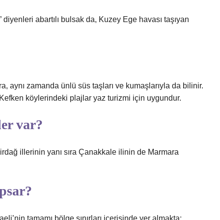
” diyenleri abartılı bulsak da, Kuzey Ege havası taşıyan
, aynı zamanda ünlü süs taşları ve kumaşlarıyla da bilinir.
 Kefken köylerindeki plajlar yaz turizmi için uygundur.
er var?
irdağ illerinin yanı sıra Çanakkale ilinin de Marmara
apsar?
aeli’nin tamamı bölge sınırları içerisinde yer almakta;