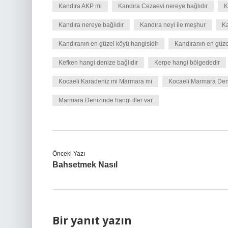
Kandıra AKP mi
Kandıra Cezaevi nereye bağlıdır
K
Kandıra nereye bağlıdır
Kandıra neyi ile meşhur
Ka
Kandıranın en güzel köyü hangisidir
Kandıranın en güzel
Kefken hangi denize bağlıdır
Kerpe hangi bölgededir
Kocaeli Karadeniz mi Marmara mı
Kocaeli Marmara Den
Marmara Denizinde hangi iller var
Önceki Yazı
Bahsetmek Nasıl
Bir yanıt yazın