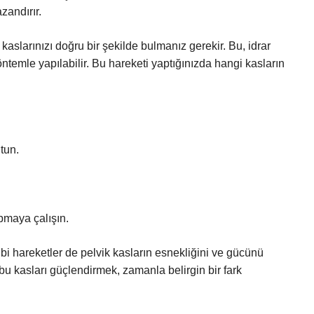
zandırır.
kaslarınızı doğru bir şekilde bulmanız gerekir. Bu, idrar
temle yapılabilir. Bu hareketi yaptığınızda hangi kasların
tun.
.
pmaya çalışın.
ibi hareketler de pelvik kasların esnekliğini ve gücünü
 bu kasları güçlendirmek, zamanla belirgin bir fark