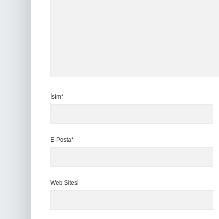
İsim*
E-Posta*
Web Sitesi