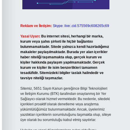
Reklam ve İletişim:
Skype: live:.cid.575569c608265c69
Yasal Uyarı:
Bu internet sitesi, herhangi bir marka,
kurum veya şahıs şirketi ile hiçbir bağlantısı
bulunmamaktadır. Sitede yalnızca kendi hazırladığımız
makaleler paylaşılmaktadır. Burada yer alan içerikler
haber niteliği taşımamakta olup, gerçek kurum ve
kişiler hakkında paylaşım yapılmamaktadır. Gerçek
kurum ve kişiler ile isim benzerlikleri tamamen
tesadüfidir. Sitemizdeki bilgiler taslak halindedir ve
tavsiye niteliği taşımazlar.
Sitemiz, 5651 Sayılı Kanun gereğince Bilgi Teknolojileri
ve İletişim Kurumu (BTK) tarafından onaylanmış bir Yer
Sağlayıcı olarak hizmet vermektedir. Bu nedenle, sitedeki
içerikleri proaktif olarak denetleme veya araştırma
yükümlülüğümüz bulunmamaktadır. Ancak, üyelerimiz
yazdıkları içeriklerin sorumluluğunu taşımakta olup, siteye
üye olarak bu sorumluluğu kabul etmiş sayılırlar.