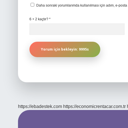
Daha sonraki yorumlarımda kullanılması için adım, e-posta 
6 + 2 kaçtır?
*
https://ebadestek.com
https://economicrentacar.com.tr