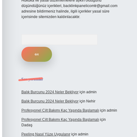
Hukuka ve yasal düzenlemelere aykırı olduğunu
düşündüğünüz içerikleri,
backlinkpanelicomtr@gmail.com
adresine bildirmeniz halinde, ilgili içerikler yasal süre
içerisinde sitemizden kaldırılacaktır.
Arama
Son yorumlar
Balık Burcunu 2024 Neler Bekliyor
için
admin
Balık Burcunu 2024 Neler Bekliyor
için
Nehir
Profesyonel Cilt Bakımı Kaç Yaşında Başlamalı
için
admin
Profesyonel Cilt Bakımı Kaç Yaşında Başlamalı
için
Dadaş
Peeling Nasıl Yüze Uygulanır
için
admin