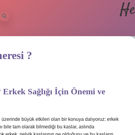
He
eresi ?
? Erkek Sağlığı İçin Önemi ve
zerinde büyük etkileri olan bir konuya dalıyoruz: erkek
ı bile tam olarak bilmediği bu kaslar, aslında
k erkek, pelvik kaslarının ne olduğunu ve bu kasların