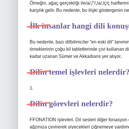
Örneğin, ağaç gerçekliği ile/a/,/°/,/a/,/ç/ç harfleri
karşılık gelir. Bu nedenle, bu ilişki göstergenin ned
İlk insanlar hangi dili kon
Bu nedenle, bazı dilbilimciler “en eski dil” tanımını
örneklerinin çoğu kil tabletlerinde çivi kullanan d
kadar uzanan Sümer ve Akkadians yer alıyor.
Dilin temel işlevleri nelerdir
1.
Dilin görevleri nelerdir?
FFONATION işlevleri. Dil sesleri diğer fonasyon o
ağzınıza çevirerek yiyecekleri çiğnemeye yardımc