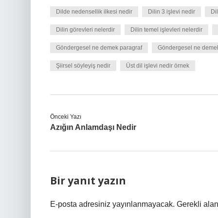
Dilde nedensellik ilkesi nedir
Dilin 3 işlevi nedir
Di
Dilin görevleri nelerdir
Dilin temel işlevleri nelerdir
Göndergesel ne demek paragraf
Göndergesel ne deme
Şiirsel söyleyiş nedir
Üst dil işlevi nedir örnek
Önceki Yazı
Azığın Anlamdaşı Nedir
Bir yanıt yazın
E-posta adresiniz yayınlanmayacak.
Gerekli ala