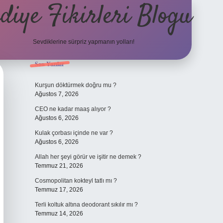
diye Fikirleri Blogu
Sevdiklerine sürpriz yapmanın yolları!
Sidebar
Son Yazılar
elexbet
Kurşun döktürmek doğru mu ?
Ağustos 7, 2026
CEO ne kadar maaş alıyor ?
Ağustos 6, 2026
Kulak çorbası içinde ne var ?
Ağustos 6, 2026
Allah her şeyi görür ve işitir ne demek ?
Temmuz 21, 2026
Cosmopolitan kokteyl tatlı mı ?
Temmuz 17, 2026
Terli koltuk altına deodorant sıkılır mı ?
Temmuz 14, 2026