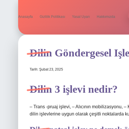
Anasayfa
Gizlilik Politikası
Yasal Uyarı
Hakkımızda
Dilin Göndergesel Işl
Tarih: Şubat 23, 2025
Dilin 3 işlevi nedir?
– Trans -pruaj işlevi, – Alıcının mobilizasyonu, – 
dilin işlevlerine uygun olarak çeşitli noktalarda kul