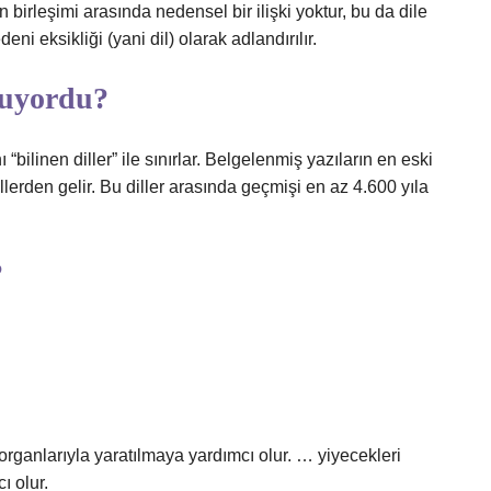
nin birleşimi arasında nedensel bir ilişki yoktur, bu da dile
eni eksikliği (yani dil) olarak adlandırılır.
uşuyordu?
 “bilinen diller” ile sınırlar. Belgelenmiş yazıların en eski
illerden gelir. Bu diller arasında geçmişi en az 4.600 yıla
?
rganlarıyla yaratılmaya yardımcı olur. … yiyecekleri
ı olur.