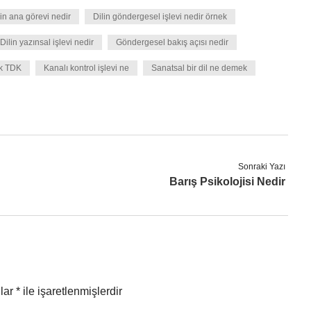
lin ana görevi nedir
Dilin göndergesel işlevi nedir örnek
Dilin yazınsal işlevi nedir
Göndergesel bakış açısı nedir
k TDK
Kanalı kontrol işlevi ne
Sanatsal bir dil ne demek
Sonraki Yazı
Barış Psikolojisi Nedir
nlar
*
ile işaretlenmişlerdir