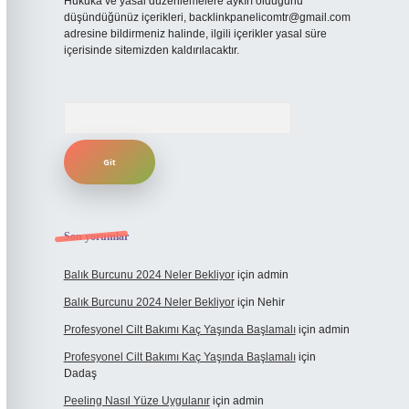
Hukuka ve yasal düzenlemelere aykırı olduğunu
düşündüğünüz içerikleri,
backlinkpanelicomtr@gmail.com
adresine bildirmeniz halinde, ilgili içerikler yasal süre
içerisinde sitemizden kaldırılacaktır.
Arama
Son yorumlar
Balık Burcunu 2024 Neler Bekliyor
için
admin
Balık Burcunu 2024 Neler Bekliyor
için
Nehir
Profesyonel Cilt Bakımı Kaç Yaşında Başlamalı
için
admin
Profesyonel Cilt Bakımı Kaç Yaşında Başlamalı
için
Dadaş
Peeling Nasıl Yüze Uygulanır
için
admin