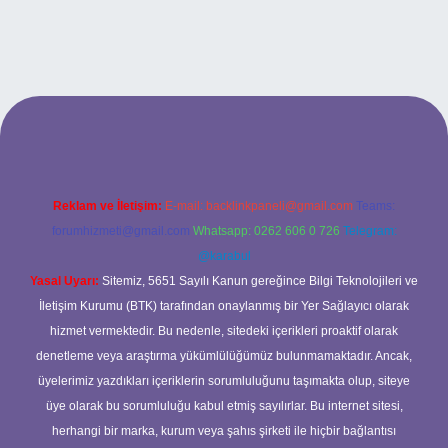
et
Reklam ve İletişim:
E-mail:
backlinkpaneli@gmail.com
Teams:
forumhizmeti@gmail.com
Whatsapp: 0262 606 0 726
Telegram:
@karabul
Yasal Uyarı:
Sitemiz, 5651 Sayılı Kanun gereğince Bilgi Teknolojileri ve
İletişim Kurumu (BTK) tarafından onaylanmış bir Yer Sağlayıcı olarak
hizmet vermektedir. Bu nedenle, sitedeki içerikleri proaktif olarak
denetleme veya araştırma yükümlülüğümüz bulunmamaktadır. Ancak,
üyelerimiz yazdıkları içeriklerin sorumluluğunu taşımakta olup, siteye
üye olarak bu sorumluluğu kabul etmiş sayılırlar. Bu internet sitesi,
herhangi bir marka, kurum veya şahıs şirketi ile hiçbir bağlantısı