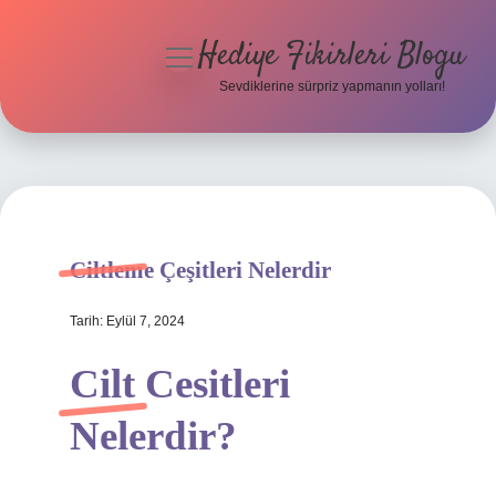
Hediye Fikirleri Blogu
menüyü
aç
Sevdiklerine sürpriz yapmanın yolları!
Anasayfa
Gizlilik Politikası
Yasal Uyarı
Ciltleme Çeşitleri Nelerdir
Hakkımızda
Tarih: Eylül 7, 2024
Cilt Cesitleri
Nelerdir?