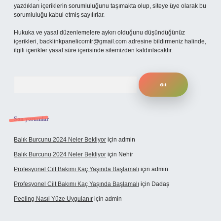
yazdıkları içeriklerin sorumluluğunu taşımakta olup, siteye üye olarak bu
sorumluluğu kabul etmiş sayılırlar.
Hukuka ve yasal düzenlemelere aykırı olduğunu düşündüğünüz
içerikleri,
backlinkpanelicomtr@gmail.com
adresine bildirmeniz halinde,
ilgili içerikler yasal süre içerisinde sitemizden kaldırılacaktır.
Arama
Son yorumlar
Balık Burcunu 2024 Neler Bekliyor
için
admin
Balık Burcunu 2024 Neler Bekliyor
için
Nehir
Profesyonel Cilt Bakımı Kaç Yaşında Başlamalı
için
admin
Profesyonel Cilt Bakımı Kaç Yaşında Başlamalı
için
Dadaş
Peeling Nasıl Yüze Uygulanır
için
admin