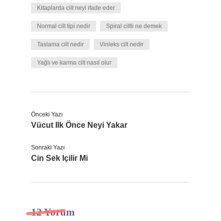
Kitaplarda cilt neyi ifade eder
Normal cilt tipi nedir
Spiral ciltli ne demek
Taslama cilt nedir
Vinleks cilt nedir
Yağlı ve karma cilt nasıl olur
Önceki Yazı
Vücut Ilk Önce Neyi Yakar
Sonraki Yazı
Cin Sek Içilir Mi
12 Yorum