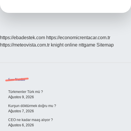
https://ebadestek.com
https://economicrentacar.com.tr
https://meteovista.com.tr
knight online
nttgame
Sitemap
Sidebar
Son Yazılar
Türkmenler Türk mü ?
Ağustos 9, 2026
Kurşun döktürmek doğru mu ?
Ağustos 7, 2026
CEO ne kadar maaş alıyor ?
Ağustos 6, 2026