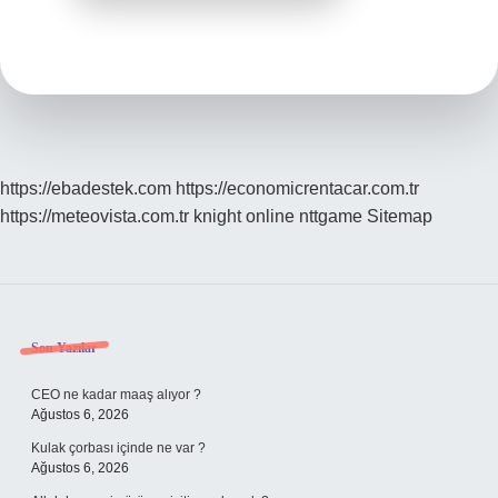
https://ebadestek.com
https://economicrentacar.com.tr
https://meteovista.com.tr
knight online
nttgame
Sitemap
Sidebar
Son Yazılar
CEO ne kadar maaş alıyor ?
Ağustos 6, 2026
Kulak çorbası içinde ne var ?
Ağustos 6, 2026