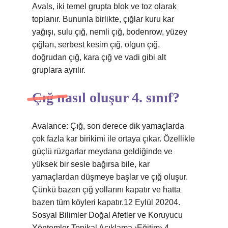
Avals, iki temel grupta blok ve toz olarak
toplanır. Bununla birlikte, çığlar kuru kar
yağışı, sulu çığ, nemli çığ, bodenrow, yüzey
çığları, serbest kesim çığ, olgun çığ,
doğrudan çığ, kara çığ ve vadi gibi alt
gruplara ayrılır.
Çığ nasıl oluşur 4. sınıf?
Avalance: Çığ, son derece dik yamaçlarda
çok fazla kar birikimi ile ortaya çıkar. Özellikle
güçlü rüzgarlar meydana geldiğinde ve
yüksek bir sesle bağırsa bile, kar
yamaçlardan düşmeye başlar ve çığ oluşur.
Çünkü bazen çığ yollarını kapatır ve hatta
bazen tüm köyleri kapatır.12 Eylül 20204.
Sosyal Bilimler Doğal Afetler ve Koruyucu
Yöntemler Topikal Açıklama ›Eğitim› 4-