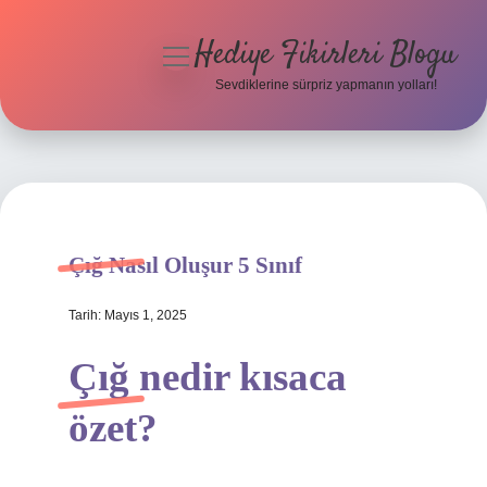
Hediye Fikirleri Blogu
menüyü
aç
Sevdiklerine sürpriz yapmanın yolları!
Anasayfa
Gizlilik Politikası
Yasal Uyarı
Çığ Nasıl Oluşur 5 Sınıf
Hakkımızda
Tarih: Mayıs 1, 2025
Çığ nedir kısaca
özet?