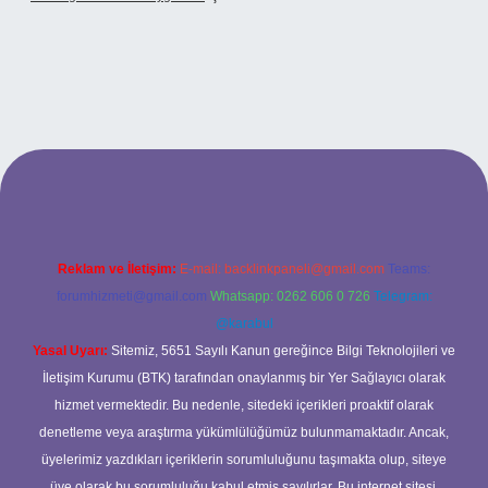
elexbet
Reklam ve İletişim:
E-mail:
backlinkpaneli@gmail.com
Teams:
forumhizmeti@gmail.com
Whatsapp: 0262 606 0 726
Telegram:
@karabul
Yasal Uyarı:
Sitemiz, 5651 Sayılı Kanun gereğince Bilgi Teknolojileri ve
İletişim Kurumu (BTK) tarafından onaylanmış bir Yer Sağlayıcı olarak
hizmet vermektedir. Bu nedenle, sitedeki içerikleri proaktif olarak
denetleme veya araştırma yükümlülüğümüz bulunmamaktadır. Ancak,
üyelerimiz yazdıkları içeriklerin sorumluluğunu taşımakta olup, siteye
üye olarak bu sorumluluğu kabul etmiş sayılırlar. Bu internet sitesi,