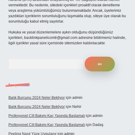
vermektedir. Bu nedenle, sitedeki içerikleri proaktif olarak denetleme
veya araştırma yükümlülüğümüz bulunmamaktadır. Ancak, üyelerimiz
yazdıkları içeriklerin sorumluluğunu taşımakta olup, siteye üye olarak bu
sorumluluğu kabul etmiş sayılırlar.
Hukuka ve yasal düzenlemelere aykırı olduğunu düşündüğünüz
içerikleri,
backlinkpanelicomtr@gmail.com
adresine bildirmeniz halinde,
ilgili içerikler yasal süre içerisinde sitemizden kaldırılacaktır.
Arama
Son yorumlar
Balık Burcunu 2024 Neler Bekliyor
için
admin
Balık Burcunu 2024 Neler Bekliyor
için
Nehir
Profesyonel Cilt Bakımı Kaç Yaşında Başlamalı
için
admin
Profesyonel Cilt Bakımı Kaç Yaşında Başlamalı
için
Dadaş
Peeling Nasıl Yüze Uygulanır
için
admin