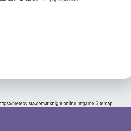
adresim ve site adresim bu tarayıcıya kaydedilsin.
https://meteovista.com.tr
knight online
nttgame
Sitemap