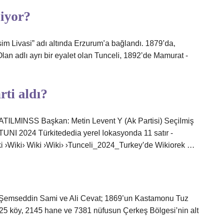
iyor?
m Livasi” adı altında Erzurum’a bağlandı. 1879’da,
n adlı ayrı bir eyalet olan Tunceli, 1892’de Mamurat -
ti aldı?
MINSS Başkan: Metin Levent Y (Ak Partisi) Seçilmiş
UNI 2024 Türkitededia yerel lokasyonda 11 satır -
iki ›Wiki› Wiki ›Wiki› ›Tunceli_2024_Turkey’de Wikiorek …
a Şemseddin Sami ve Ali Cevat; 1869’un Kastamonu Tuz
, 25 köy, 2145 hane ve 7381 nüfusun Çerkeş Bölgesi’nin alt