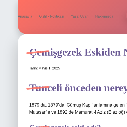
Anasayfa
Gizlilik Politikası
Yasal Uyarı
Hakkımızda
Çemişgezek Eskiden N
Tarih: Mayıs 1, 2025
Tunceli önceden nerey
1879’da, 1879’da ‘Gümüş Kapı’ anlamına gelen “De
Mutasarf’e ve 1892’de Mamurat -l Aziz (Elazioğ) eya