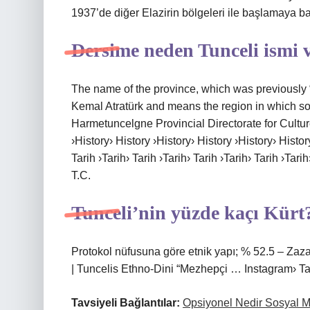
1937’de diğer Elazirin bölgeleri ile başlamaya baş
Dersime neden Tunceli ismi v
The name of the province, which was previously 
Kemal Atratürk and means the region in which sol
Harmetuncelgne Provincial Directorate for Cultur
›History› History ›History› History ›History› History
Tarih ›Tarih› Tarih ›Tarih› Tarih ›Tarih› Tarih ›Tari
T.C.
Tunceli’nin yüzde kaçı Kürt
Protokol nüfusuna göre etnik yapı; % 52.5 – Zaza.
| Tuncelis Ethno-Dini “Mezhepçi … Instagram› Tar
Tavsiyeli Bağlantılar:
Opsiyonel Nedir Sosyal 