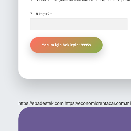
Daha sonraki yorumlarımda kullanılması için adım, e-posta 
7 + 8 kaçtır?
*
https://ebadestek.com
https://economicrentacar.com.tr