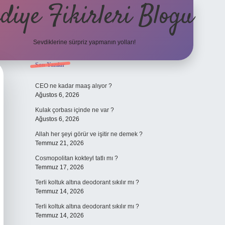
diye Fikirleri Blogu
Sevdiklerine sürpriz yapmanın yolları!
Sidebar
Son Yazılar
elexbet
CEO ne kadar maaş alıyor ?
Ağustos 6, 2026
Kulak çorbası içinde ne var ?
Ağustos 6, 2026
Allah her şeyi görür ve işitir ne demek ?
Temmuz 21, 2026
Cosmopolitan kokteyl tatlı mı ?
Temmuz 17, 2026
Terli koltuk altına deodorant sıkılır mı ?
Temmuz 14, 2026
Terli koltuk altına deodorant sıkılır mı ?
Temmuz 14, 2026