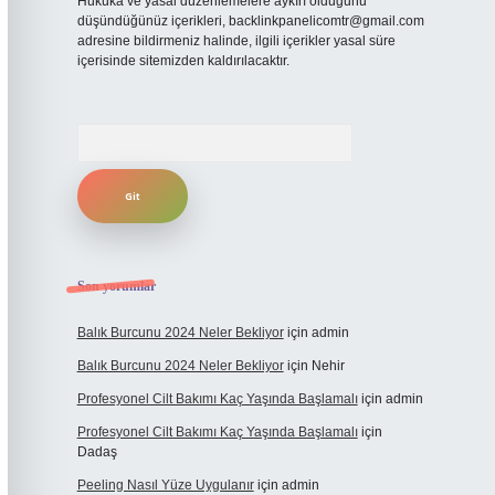
Hukuka ve yasal düzenlemelere aykırı olduğunu
düşündüğünüz içerikleri,
backlinkpanelicomtr@gmail.com
adresine bildirmeniz halinde, ilgili içerikler yasal süre
içerisinde sitemizden kaldırılacaktır.
Arama
Son yorumlar
Balık Burcunu 2024 Neler Bekliyor
için
admin
Balık Burcunu 2024 Neler Bekliyor
için
Nehir
Profesyonel Cilt Bakımı Kaç Yaşında Başlamalı
için
admin
Profesyonel Cilt Bakımı Kaç Yaşında Başlamalı
için
Dadaş
Peeling Nasıl Yüze Uygulanır
için
admin