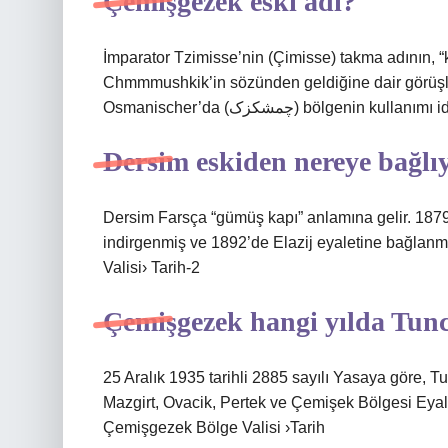
Çemişgezek eski adı?
İmparator Tzimisse’nin (Çimisse) takma adının, “k
Chmmmushkik’in sözünden geldiğine dair görüş
Osmanischer’da (چمشکزک) bölgenin kullanımı i
Dersim eskiden nereye bağlı
Dersim Farsça “gümüş kapı” anlamına gelir. 1879
indirgenmiş ve 1892’de Elazij eyaletine bağlanmıştı
Valisi› Tarih-2
Çemişgezek hangi yılda Tunc
25 Aralık 1935 tarihli 2885 sayılı Yasaya göre, T
Mazgirt, Ovacik, Pertek ve Çemişek Bölgesi Eya
Çemişgezek Bölge Valisi ›Tarih