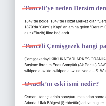
Tunceli’ye neden Dersim den
1847’de bölge, 1847’de Hozat Merkez olan “Dersi
1879’da “Gümüş Kapı” anlamına gelen “Dersim Ola
aziz (Elazih) iline bağlandı.
Tunceli Çemişgezek hangi par
ÇemşgekadayliKliKLIKA’TARLARKES ORANIKATIL
Başkan: İbrahim Enes Somyürk (Ak Partisi) DAAT
wikipedia -wikte -wikipedia -wiktetivedia – S. W
Ovacık’ın eski ismi nedir?
Osmanlı tarihçilerinin soruşturulmasından sonr
Adında, Ulak Bölgesi (Şehbettün) adı ve bilgiler