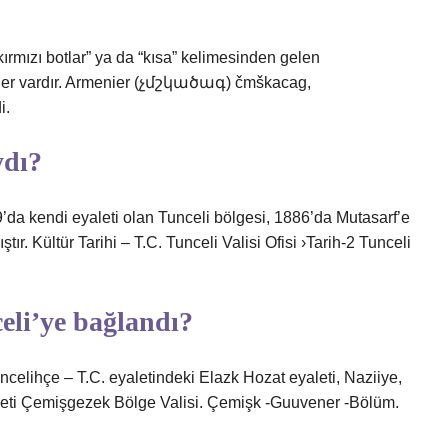
ırmızı botlar” ya da “kısa” kelimesinden gelen
ler vardır. Armenier (չմշկածագ) čmškacag,
di.
ydı?
’da kendi eyaleti olan Tunceli bölgesi, 1886’da Mutasarf’e
r. Kültür Tarihi – T.C. Tunceli Valisi Ofisi ›Tarih-2 Tunceli
eli’ye bağlandı?
uncelihçe – T.C. eyaletindeki Elazk Hozat eyaleti, Naziiye,
leti Çemişgezek Bölge Valisi. Çemişk -Guuvener -Bölüm.