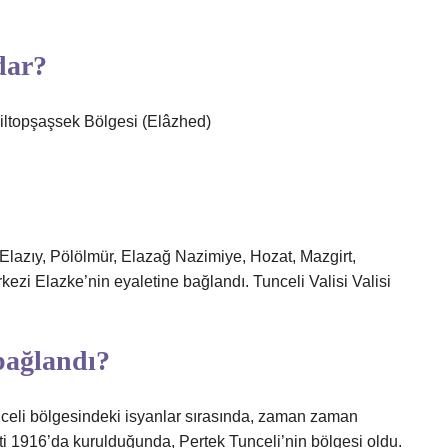
dar?
iltopşaşsek Bölgesi (Elâzhed)
 Elazıy, Pölölmür, Elazağ Nazimiye, Hozat, Mazgirt,
ezi Elazke’nin eyaletine bağlandı. Tunceli Valisi Valisi
bağlandı?
celi bölgesindeki isyanlar sırasında, zaman zaman
eti 1916’da kurulduğunda, Pertek Tunceli’nin bölgesi oldu.