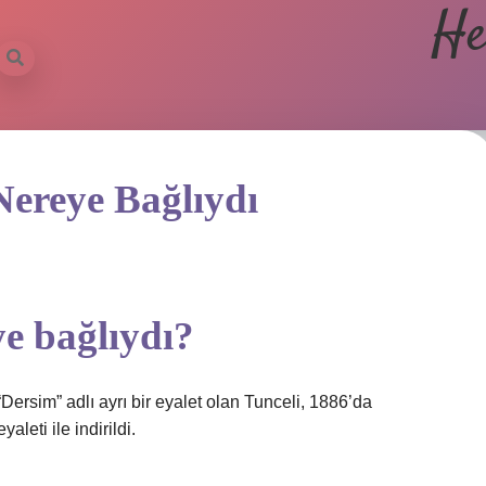
He
ereye Bağlıydı
e bağlıydı?
rsim” adlı ayrı bir eyalet olan Tunceli, 1886’da
leti ile indirildi.