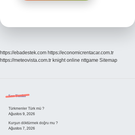
https://ebadestek.com
https://economicrentacar.com.tr
https://meteovista.com.tr
knight online
nttgame
Sitemap
Sidebar
Son Yazılar
Türkmenler Türk mü ?
Ağustos 9, 2026
Kurşun döktürmek doğru mu ?
Ağustos 7, 2026