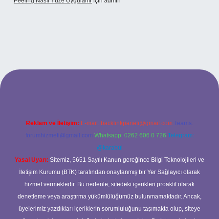
Peeling Nasıl Yüze Uygulanır
için
admin
exbet
Reklam ve İletişim:
E-mail:
backlinkpaneli@gmail.com
Teams:
forumhizmeti@gmail.com
Whatsapp: 0262 606 0 726
Telegram:
@karabul
Yasal Uyarı:
Sitemiz, 5651 Sayılı Kanun gereğince Bilgi Teknolojileri ve
İletişim Kurumu (BTK) tarafından onaylanmış bir Yer Sağlayıcı olarak
hizmet vermektedir. Bu nedenle, sitedeki içerikleri proaktif olarak
denetleme veya araştırma yükümlülüğümüz bulunmamaktadır. Ancak,
üyelerimiz yazdıkları içeriklerin sorumluluğunu taşımakta olup, siteye