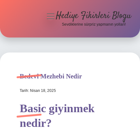
Hediye Fikirleri Blogu
menüyü
aç
Sevdiklerine sürpriz yapmanın yolları!
Anasayfa
Gizlilik Politikası
Yasal Uyarı
Bedevî Mezhebi Nedir
Hakkımızda
Tarih: Nisan 18, 2025
Basic giyinmek
nedir?