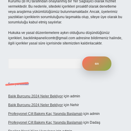
Kurumu (BTK) tarafından onaylanmış bir Yer Sağlayıcı olarak hizmet
vermektedir. Bu nedenle, sitedeki içerikleri proaktif olarak denetleme
veya araştırma yükümlülüğümüz bulunmamaktadır. Ancak, üyelerimiz
yazdıkları içeriklerin sorumluluğunu taşımakta olup, siteye üye olarak bu
sorumluluğu kabul etmiş sayılırlar.
Hukuka ve yasal düzenlemelere aykırı olduğunu düşündüğünüz
içerikleri,
backlinkpanelicomtr@gmail.com
adresine bildirmeniz halinde,
ilgili içerikler yasal süre içerisinde sitemizden kaldırılacaktır.
Arama
Son yorumlar
Balık Burcunu 2024 Neler Bekliyor
için
admin
Balık Burcunu 2024 Neler Bekliyor
için
Nehir
Profesyonel Cilt Bakımı Kaç Yaşında Başlamalı
için
admin
Profesyonel Cilt Bakımı Kaç Yaşında Başlamalı
için
Dadaş