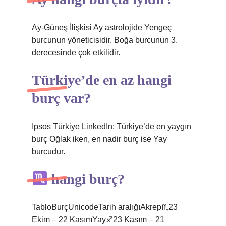
Ay-Güneş İlişkisi Ay astrolojide Yengeç
burcunun yöneticisidir. Boğa burcunun 3.
derecesinde çok etkilidir.
Türkiye’de en az hangi
burç var?
Ipsos Türkiye LinkedIn: Türkiye’de en yaygın
burç Oğlak iken, en nadir burç ise Yay
burcudur.
hangi burç?
TabloBurçUnicodeTarih aralığıAkrep♏︎23
Ekim – 22 KasımYay♐︎23 Kasım – 21