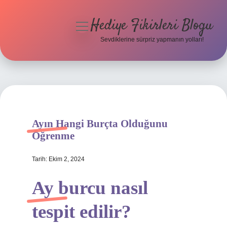
Hediye Fikirleri Blogu
menüyü
aç
Sevdiklerine sürpriz yapmanın yolları!
Anasayfa
Gizlilik Politikası
Yasal Uyarı
Ayın Hangi Burçta Olduğunu
Hakkımızda
Öğrenme
Tarih: Ekim 2, 2024
Ay burcu nasıl
tespit edilir?