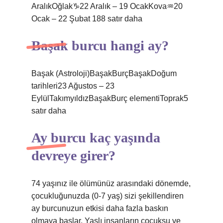
AralıkOğlak♑︎22 Aralık – 19 OcakKova♒︎20
Ocak – 22 Şubat 188 satır daha
Başak burcu hangi ay?
Başak (Astroloji)BaşakBurçBaşakDoğum
tarihleri23 Ağustos – 23
EylülTakımyıldızBaşakBurç elementiToprak5
satır daha
Ay burcu kaç yaşında
devreye girer?
74 yaşınız ile ölümünüz arasındaki dönemde,
çocukluğunuzda (0-7 yaş) sizi şekillendiren
ay burcunuzun etkisi daha fazla baskın
olmaya başlar. Yaşlı insanların çocuksu ve