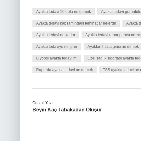
Ayakta tedavi 10 defa ne demek
Ayakta tedavi görüntü
Ayakta tedavi kapsamındaki teminatlar nelerdir
Ayakta t
Ayakta tedavi ne kadar
Ayakta tedavi rapor parası ne z
Ayakta tedaviye ne girer
Ayaktan hasta girişi ne demek
Biyopsi ayakta tedavi mi
Özel sağlık sigortası ayakta ted
Raporda ayakta tedavi ne demek
TSS ayakta tedavi ne
Önceki Yazı
Beyin Kaç Tabakadan Oluşur