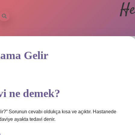
He
lama Gelir
vi ne demek?
dir?” Sorunun cevabı oldukça kısa ve açıktır. Hastanede
aviye ayakta tedavi denir.