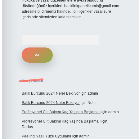
Hukuka ve yasal düzenlemelere aykırı olduğunu
düşündüğünüz içerikleri,
backlinkpanelicomtr@gmail.com
adresine bildirmeniz halinde, ilgili içerikler yasal süre
içerisinde sitemizden kaldırılacaktır.
Arama
Son yorumlar
Balık Burcunu 2024 Neler Bekliyor
için
admin
Balık Burcunu 2024 Neler Bekliyor
için
Nehir
Profesyonel Cilt Bakımı Kaç Yaşında Başlamalı
için
admin
Profesyonel Cilt Bakımı Kaç Yaşında Başlamalı
için
Dadaş
Peeling Nasıl Yüze Uygulanır
için
admin