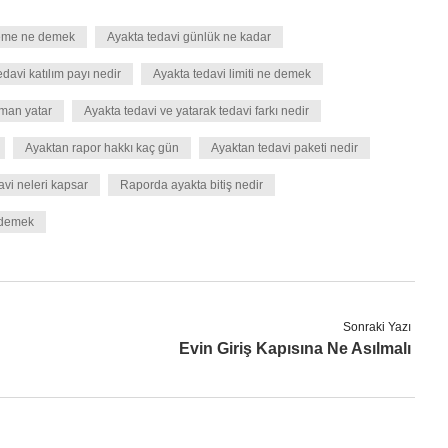
leme ne demek
Ayakta tedavi günlük ne kadar
edavi katılım payı nedir
Ayakta tedavi limiti ne demek
aman yatar
Ayakta tedavi ve yatarak tedavi farkı nedir
Ayaktan rapor hakkı kaç gün
Ayaktan tedavi paketi nedir
avi neleri kapsar
Raporda ayakta bitiş nedir
 demek
Sonraki Yazı
Evin Giriş Kapısına Ne Asılmalı