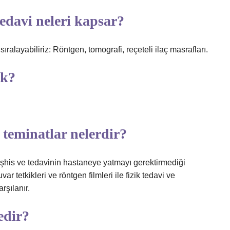
tedavi neleri kapsar?
ralayabiliriz: Röntgen, tomografi, reçeteli ilaç masrafları.
ek?
teminatlar nelerdir?
is ve tedavinin hastaneye yatmayı gerektirmediği
ar tetkikleri ve röntgen filmleri ile fizik tedavi ve
rşılanır.
edir?