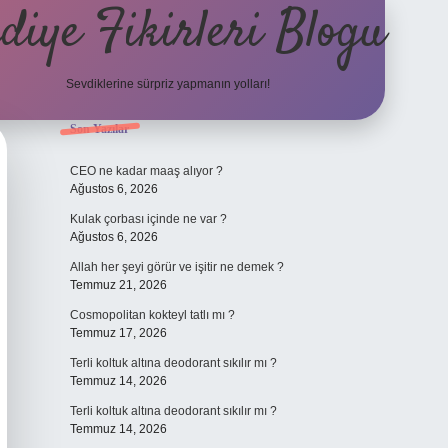
diye Fikirleri Blogu
Sevdiklerine sürpriz yapmanın yolları!
Sidebar
Son Yazılar
elexbet
CEO ne kadar maaş alıyor ?
Ağustos 6, 2026
Kulak çorbası içinde ne var ?
Ağustos 6, 2026
Allah her şeyi görür ve işitir ne demek ?
Temmuz 21, 2026
Cosmopolitan kokteyl tatlı mı ?
Temmuz 17, 2026
Terli koltuk altına deodorant sıkılır mı ?
Temmuz 14, 2026
Terli koltuk altına deodorant sıkılır mı ?
Temmuz 14, 2026