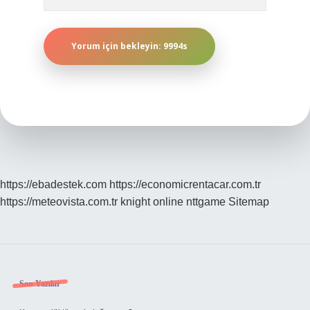
https://ebadestek.com
https://economicrentacar.com.tr
https://meteovista.com.tr
knight online
nttgame
Sitemap
Sidebar
Son Yazılar