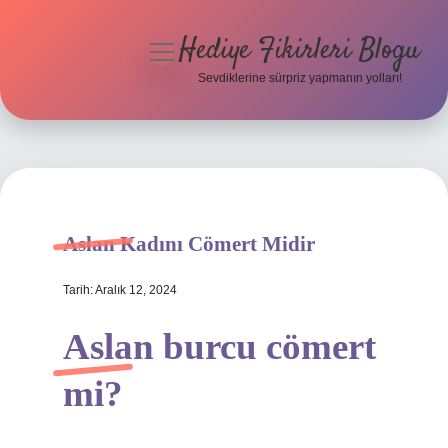
Hediye Fikirleri Blogu
menüyü
aç
Sevdiklerine sürpriz yapmanın yolları!
Anasayfa
Gizlilik Politikası
Yasal Uyarı
Aslan Kadını Cömert Midir
Hakkımızda
Tarih: Aralık 12, 2024
Aslan burcu cömert
mi?