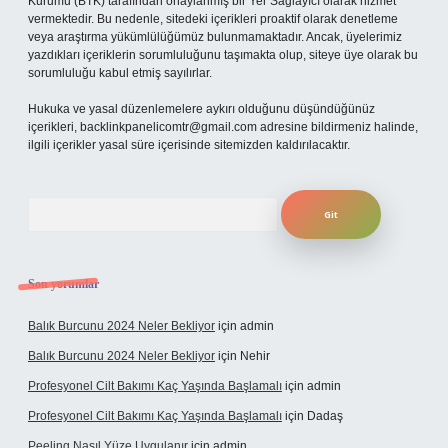
Kurumu (BTK) tarafından onaylanmış bir Yer Sağlayıcı olarak hizmet
vermektedir. Bu nedenle, sitedeki içerikleri proaktif olarak denetleme
veya araştırma yükümlülüğümüz bulunmamaktadır. Ancak, üyelerimiz
yazdıkları içeriklerin sorumluluğunu taşımakta olup, siteye üye olarak bu
sorumluluğu kabul etmiş sayılırlar.
Hukuka ve yasal düzenlemelere aykırı olduğunu düşündüğünüz
içerikleri,
backlinkpanelicomtr@gmail.com
adresine bildirmeniz halinde,
ilgili içerikler yasal süre içerisinde sitemizden kaldırılacaktır.
Arama
Son yorumlar
Balık Burcunu 2024 Neler Bekliyor
için
admin
Balık Burcunu 2024 Neler Bekliyor
için
Nehir
Profesyonel Cilt Bakımı Kaç Yaşında Başlamalı
için
admin
Profesyonel Cilt Bakımı Kaç Yaşında Başlamalı
için
Dadaş
Peeling Nasıl Yüze Uygulanır
için
admin