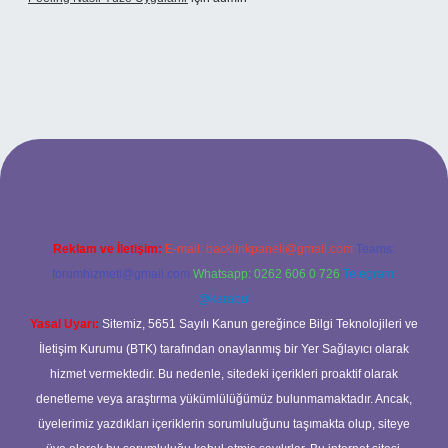
lexbet
Reklam ve İletişim:
E-mail:
backlinkpaneli@gmail.com
Teams:
forumhizmeti@gmail.com
Whatsapp: 0262 606 0 726
Telegram:
@karabul
Yasal Uyarı:
Sitemiz, 5651 Sayılı Kanun gereğince Bilgi Teknolojileri ve
İletişim Kurumu (BTK) tarafından onaylanmış bir Yer Sağlayıcı olarak
hizmet vermektedir. Bu nedenle, sitedeki içerikleri proaktif olarak
denetleme veya araştırma yükümlülüğümüz bulunmamaktadır. Ancak,
üyelerimiz yazdıkları içeriklerin sorumluluğunu taşımakta olup, siteye