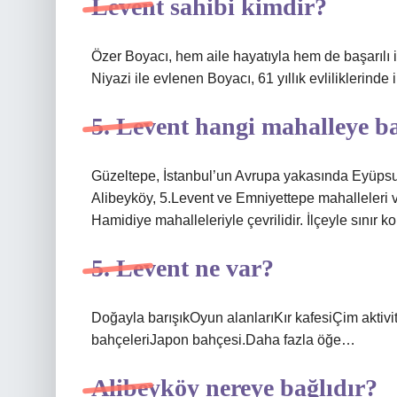
Levent sahibi kimdir?
Özer Boyacı, hem aile hayatıyla hem de başarılı 
Niyazi ile evlenen Boyacı, 61 yıllık evliliklerinde i
5. Levent hangi mahalleye ba
Güzeltepe, İstanbul’un Avrupa yakasında Eyüpsultan
Alibeyköy, 5.Levent ve Emniyettepe mahalleleri v
Hamidiye mahalleleriyle çevrilidir. İlçeyle sınır 
5. Levent ne var?
Doğayla barışıkOyun alanlarıKır kafesiÇim aktivi
bahçeleriJapon bahçesi.Daha fazla öğe…
Alibeyköy nereye bağlıdır?