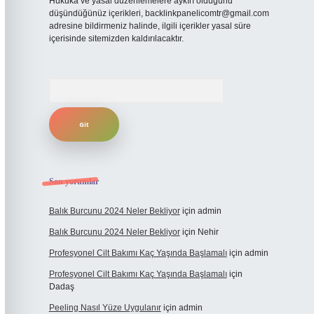
Hukuka ve yasal düzenlemelere aykırı olduğunu
düşündüğünüz içerikleri,
backlinkpanelicomtr@gmail.com
adresine bildirmeniz halinde, ilgili içerikler yasal süre
içerisinde sitemizden kaldırılacaktır.
Arama
Son yorumlar
Balık Burcunu 2024 Neler Bekliyor
için
admin
Balık Burcunu 2024 Neler Bekliyor
için
Nehir
Profesyonel Cilt Bakımı Kaç Yaşında Başlamalı
için
admin
Profesyonel Cilt Bakımı Kaç Yaşında Başlamalı
için
Dadaş
Peeling Nasıl Yüze Uygulanır
için
admin