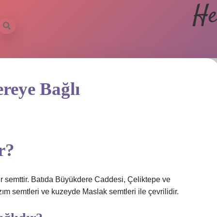
He
ereye Bağlı
r?
ir semttir. Batıda Büyükdere Caddesi, Çeliktepe ve
m semtleri ve kuzeyde Maslak semtleri ile çevrilidir.