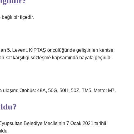
ağlıdır?
bağlı bir ilçedir.
nan 5. Levent, KİPTAŞ öncülüğünde geliştirilen kentsel
n kat karşılığı sözleşme kapsamında hayata geçirildi.
la ulaşım: Otobüs: 48A, 50G, 50H, 50Z, TM5. Metro: M7.
oldu?
Eyüpsultan Belediye Meclisinin 7 Ocak 2021 tarihli
uldu.