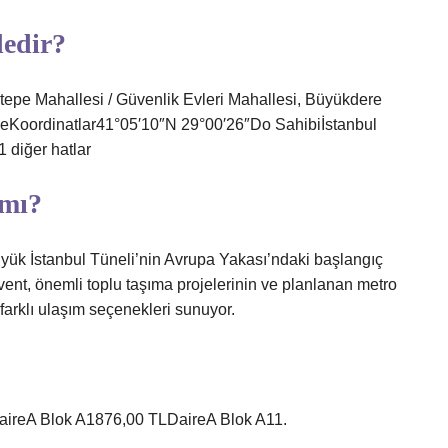
dedir?
epe Mahallesi / Güvenlik Evleri Mahallesi, Büyükdere
iyeKoordinatlar41°05′10″N 29°00′26″Do Sahibiİstanbul
 diğer hatlar
 mı?
yük İstanbul Tüneli’nin Avrupa Yakası’ndaki başlangıç ​​
vent, önemli toplu taşıma projelerinin ve planlanan metro
farklı ulaşım seçenekleri sunuyor.
rDaireA Blok A1876,00 TLDaireA Blok A11.