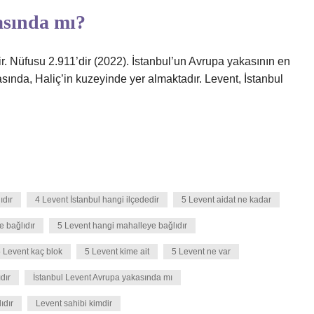
asında mı?
edir. Nüfusu 2.911’dir (2022). İstanbul’un Avrupa yakasının en
asında, Haliç’in kuzeyinde yer almaktadır. Levent, İstanbul
ıdır
4 Levent İstanbul hangi ilçededir
5 Levent aidat ne kadar
e bağlıdır
5 Levent hangi mahalleye bağlıdır
 Levent kaç blok
5 Levent kime ait
5 Levent ne var
dır
İstanbul Levent Avrupa yakasında mı
ıdır
Levent sahibi kimdir