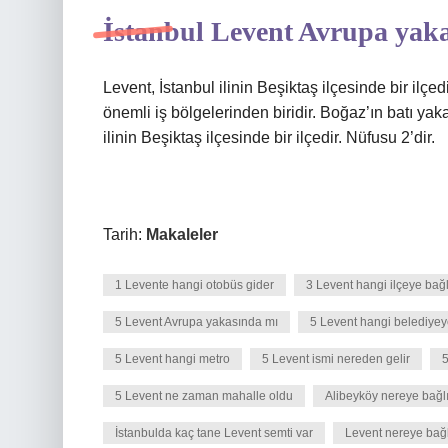
İstanbul Levent Avrupa yak
Levent, İstanbul ilinin Beşiktaş ilçesinde bir ilç
önemli iş bölgelerinden biridir. Boğaz’ın batı yak
ilinin Beşiktaş ilçesinde bir ilçedir. Nüfusu 2’dir.
Tarih:
Makaleler
1 Levente hangi otobüs gider
3 Levent hangi ilçeye bağl
5 Levent Avrupa yakasında mı
5 Levent hangi belediyey
5 Levent hangi metro
5 Levent ismi nereden gelir
5
5 Levent ne zaman mahalle oldu
Alibeyköy nereye bağlı
İstanbulda kaç tane Levent semti var
Levent nereye bağl