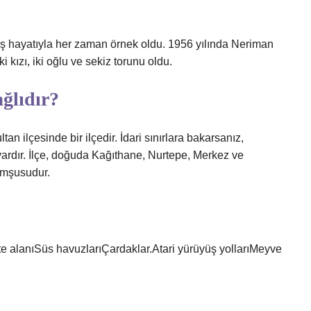
iş hayatıyla her zaman örnek oldu. 1956 yılında Neriman
ki kızı, iki oğlu ve sekiz torunu oldu.
ğlıdır?
 ilçesinde bir ilçedir. İdari sınırlara bakarsanız,
ardır. İlçe, doğuda Kağıthane, Nurtepe, Merkez ve
komşusudur.
te alanıSüs havuzlarıÇardaklar.Atari yürüyüş yollarıMeyve