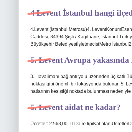
4 Levent İstanbul hangi ilçe
4.Levent (İstanbul Metrosu)4. LeventKonumEsent
Caddesi, 34394 Şişli / Kağıthane, İstanbul Türk
Büyükşehir BelediyesiİşletmecisiMetro İstanbul21
5. Levent Avrupa yakasında
3. Havalimanı bağlantı yolu üzerinden üç katlı Bü
noktası gibi önemli bir lokasyonda bulunan 5. Le
hatlarının kesiştiği noktada bulunması nedeniyle 
5. Levent aidat ne kadar?
Ücretler: 2.568,00 TLDaire tipiKat planıÜcretle