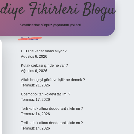
diye Fikirleri Blogu
Sevdiklerine sürpriz yapmanın yolları!
Sidebar
Son Yazılar
elexbet
CEO ne kadar maaş alıyor ?
Ağustos 6, 2026
Kulak çorbası içinde ne var ?
Ağustos 6, 2026
Allah her şeyi görür ve işitir ne demek ?
Temmuz 21, 2026
Cosmopolitan kokteyl tatlı mı ?
Temmuz 17, 2026
Terli koltuk altına deodorant sıkılır mı ?
Temmuz 14, 2026
Terli koltuk altına deodorant sıkılır mı ?
Temmuz 14, 2026