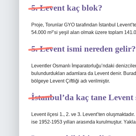
5. Levent kaç blok?
Proje, Torunlar GYO tarafından İstanbul Levent’te 
54.000 m²’si yeşil alan olmak üzere toplam 141.0
5. Levent ismi nereden gelir?
Leventler Osmanlı İmparatorluğu’ndaki denizciler
bulundurdukları adamlara da Levent denir. Buradaki
bölgeye Levent Çiftliği adı verilmiştir.
İstanbul’da kaç tane Levent 
Levent ilçesi 1., 2. ve 3. Levent’ten oluşmaktadır
ise 1952-1953 yılları arasında kurulmuştur. Yaklaş