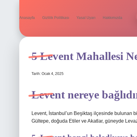
Anasayfa
Gizlilik Politikası
Yasal Uyarı
Hakkımızda
5 Levent Mahallesi N
Tarih: Ocak 4, 2025
Levent nereye bağlıdı
Levent, İstanbul’un Beşiktaş ilçesinde bulunan b
Gültepe, doğuda Etiler ve Akatlar, güneyde Levazı