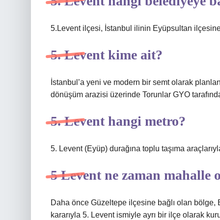
5. Levent hangi belediyeye b
5.Levent ilçesi, İstanbul ilinin Eyüpsultan ilçesine 
5. Levent kime ait?
İstanbul’a yeni ve modern bir semt olarak planla
dönüşüm arazisi üzerinde Torunlar GYO tarafında
5. Levent hangi metro?
5. Levent (Eyüp) durağına toplu taşıma araçlarıy
5 Levent ne zaman mahalle 
Daha önce Güzeltepe ilçesine bağlı olan bölge, 
kararıyla 5. Levent ismiyle ayrı bir ilçe olarak kur