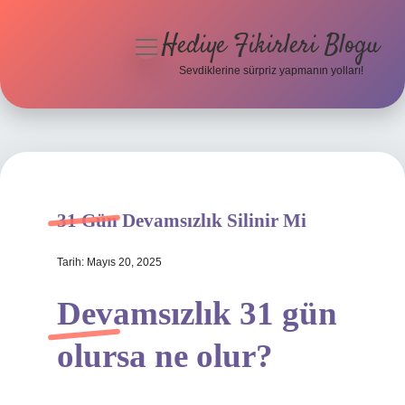
Hediye Fikirleri Blogu
menüyü
aç
Sevdiklerine sürpriz yapmanın yolları!
Anasayfa
Gizlilik Politikası
Yasal Uyarı
31 Gün Devamsızlık Silinir Mi
Hakkımızda
Tarih: Mayıs 20, 2025
Devamsızlık 31 gün
olursa ne olur?