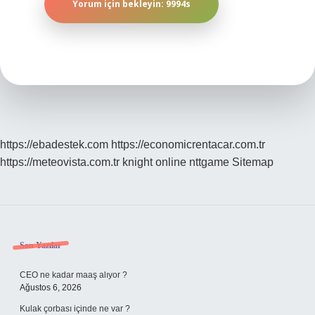
https://ebadestek.com
https://economicrentacar.com.tr
https://meteovista.com.tr
knight online
nttgame
Sitemap
Sidebar
Son Yazılar
CEO ne kadar maaş alıyor ?
Ağustos 6, 2026
Kulak çorbası içinde ne var ?