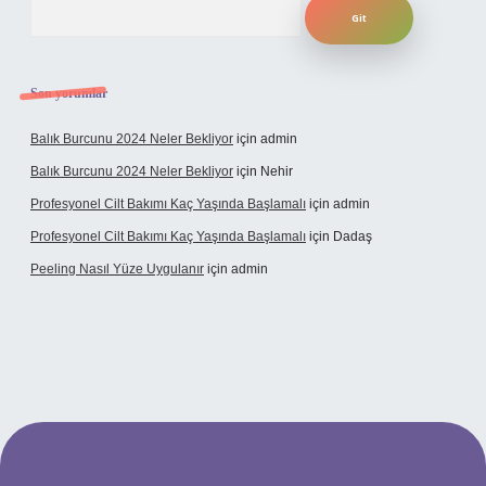
Arama
Son yorumlar
Balık Burcunu 2024 Neler Bekliyor
için
admin
Balık Burcunu 2024 Neler Bekliyor
için
Nehir
Profesyonel Cilt Bakımı Kaç Yaşında Başlamalı
için
admin
Profesyonel Cilt Bakımı Kaç Yaşında Başlamalı
için
Dadaş
Peeling Nasıl Yüze Uygulanır
için
admin
bet