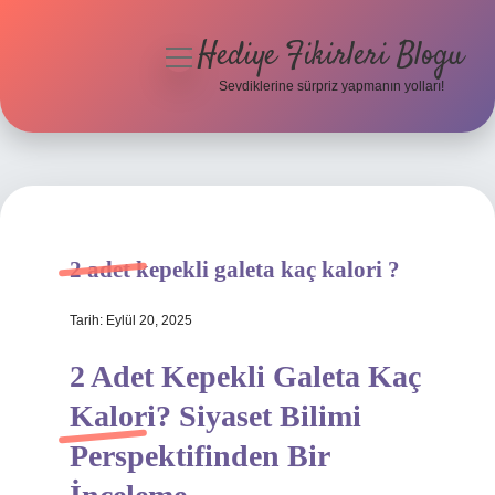
Hediye Fikirleri Blogu
menüyü
aç
Sevdiklerine sürpriz yapmanın yolları!
Anasayfa
Gizlilik Politikası
Yasal Uyarı
2 adet kepekli galeta kaç kalori ?
Hakkımızda
Tarih: Eylül 20, 2025
2 Adet Kepekli Galeta Kaç
Kalori? Siyaset Bilimi
Perspektifinden Bir