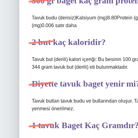
500 gr baget kaç gram protei
Tavuk budu (derisiz)Kalsiyum (mg)8.80Protein (
(mg)0.006 satır daha
2 but kaç kaloridir?
Tavuk but (derili) kalori içeriği: Bu besinin 100 gr
344 gram tavuk but (derili) eti bulunmaktadır.
Diyette tavuk baget yenir mi
Tavuk butları tavuk budu ve butlarından oluşur. 
yenmesi önerilmez.
1 tavuk Baget Kaç Gramdır