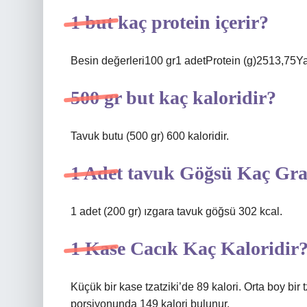
1 but kaç protein içerir?
Besin değerleri100 gr1 adetProtein (g)2513,75Ya
500 gr but kaç kaloridir?
Tavuk butu (500 gr) 600 kaloridir.
1 Adet tavuk Göğsü Kaç Gr
1 adet (200 gr) ızgara tavuk göğsü 302 kcal.
1 Kase Cacık Kaç Kaloridir
Küçük bir kase tzatziki’de 89 kalori. Orta boy bir 
porsiyonunda 149 kalori bulunur.