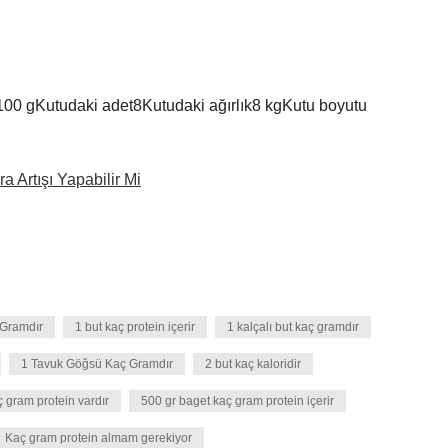
100 gKutudaki adet8Kutudaki ağırlık8 kgKutu boyutu
a Artışı Yapabilir Mi
 Gramdır
1 but kaç protein içerir
1 kalçalı but kaç gramdır
1 Tavuk Göğsü Kaç Gramdır
2 but kaç kaloridir
gram protein vardır
500 gr baget kaç gram protein içerir
Kaç gram protein almam gerekiyor