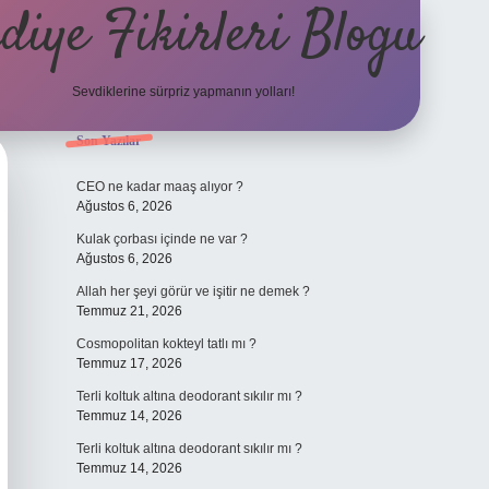
diye Fikirleri Blogu
Sevdiklerine sürpriz yapmanın yolları!
Sidebar
Son Yazılar
elexbet
CEO ne kadar maaş alıyor ?
Ağustos 6, 2026
Kulak çorbası içinde ne var ?
Ağustos 6, 2026
Allah her şeyi görür ve işitir ne demek ?
Temmuz 21, 2026
Cosmopolitan kokteyl tatlı mı ?
Temmuz 17, 2026
Terli koltuk altına deodorant sıkılır mı ?
Temmuz 14, 2026
Terli koltuk altına deodorant sıkılır mı ?
Temmuz 14, 2026