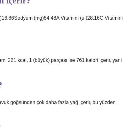
n içerir?
g)16.86Sodyum (mg)84.48A Vitamini (ui)28.16C Vitamini
amı 221 kcal, 1 (büyük) parçası ise 761 kalori içerir, yani
?
Tavuk göğsünden çok daha fazla yağ içerir, bu yüzden
?