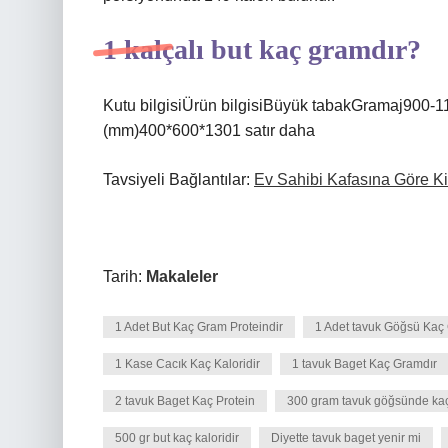
1 kalçalı but kaç gramdır?
Kutu bilgisiÜrün bilgisiBüyük tabakGramaj900-1
(mm)400*600*1301 satır daha
Tavsiyeli Bağlantılar:
Ev Sahibi Kafasına Göre Kir
Tarih:
Makaleler
1 Adet But Kaç Gram Proteindir
1 Adet tavuk Göğsü Kaç
1 Kase Cacık Kaç Kaloridir
1 tavuk Baget Kaç Gramdır
2 tavuk Baget Kaç Protein
300 gram tavuk göğsünde kaç 
500 gr but kaç kaloridir
Diyette tavuk baget yenir mi