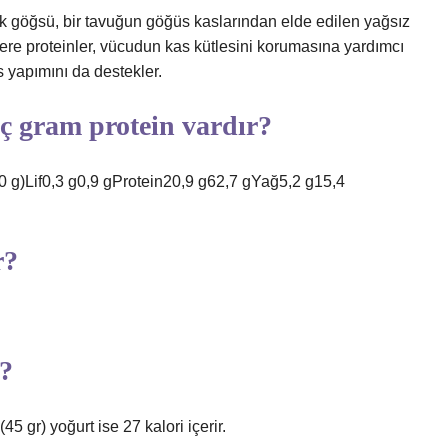
vuk göğsü, bir tavuğun göğüs kaslarından elde edilen yağsız
üzere proteinler, vücudun kas kütlesini korumasına yardımcı
s yapımını da destekler.
ç gram protein vardır?
0 g)Lif0,3 g0,9 gProtein20,9 g62,7 gYağ5,2 g15,4
r?
r?
45 gr) yoğurt ise 27 kalori içerir.