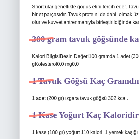
Sporcular genellikle göğüs etini tercih eder. Ta
bir et parçasıdır. Tavuk proteini de dahil olmak 
olur ve kuvvet antrenmanıyla birleştirildiğinde ka
300 gram tavuk göğsünde ka
Kalori BilgisiBesin Değeri100 gramda 1 adet (30
gKolesterol0,0 mg0,0
1 Tavuk Göğsü Kaç Gramdı
1 adet (200 gr) ızgara tavuk göğsü 302 kcal.
1 Kase Yoğurt Kaç Kaloridi
1 kase (180 gr) yoğurt 110 kalori, 1 yemek kaşığı (