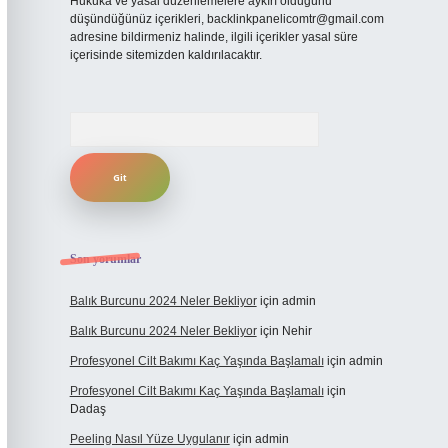
Hukuka ve yasal düzenlemelere aykırı olduğunu
düşündüğünüz içerikleri,
backlinkpanelicomtr@gmail.com
adresine bildirmeniz halinde, ilgili içerikler yasal süre
içerisinde sitemizden kaldırılacaktır.
Arama
Son yorumlar
Balık Burcunu 2024 Neler Bekliyor
için
admin
Balık Burcunu 2024 Neler Bekliyor
için
Nehir
Profesyonel Cilt Bakımı Kaç Yaşında Başlamalı
için
admin
Profesyonel Cilt Bakımı Kaç Yaşında Başlamalı
için
Dadaş
Peeling Nasıl Yüze Uygulanır
için
admin