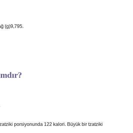
ğ (g)9,795.
amdır?
?
tzatziki porsiyonunda 122 kalori. Büyük bir tzatziki