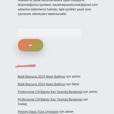
Hukuka ve yasal düzenlemelere aykırı olduğunu
düşündüğünüz içerikleri,
backlinkpanelicomtr@gmail.com
adresine bildirmeniz halinde, ilgili içerikler yasal süre
içerisinde sitemizden kaldırılacaktır.
Arama
Son yorumlar
Balık Burcunu 2024 Neler Bekliyor
için
admin
Balık Burcunu 2024 Neler Bekliyor
için
Nehir
Profesyonel Cilt Bakımı Kaç Yaşında Başlamalı
için
admin
Profesyonel Cilt Bakımı Kaç Yaşında Başlamalı
için
Dadaş
Peeling Nasıl Yüze Uygulanır
için
admin