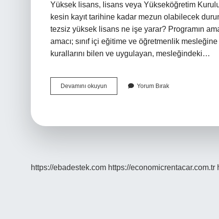
Yüksek lisans, lisans veya Yükseköğretim Kurulu
kesin kayıt tarihine kadar mezun olabilecek duru
tezsiz yüksek lisans ne işe yarar? Programın am
amacı; sınıf içi eğitime ve öğretmenlik mesleğine 
kurallarını bilen ve uygulayan, mesleğindeki…
Sınıf
Devamını okuyun
Yorum Bırak
Eğitimi
Yüksek
Lisans
Ne
Işe
Yarar
https://ebadestek.com
https://economicrentacar.com.tr