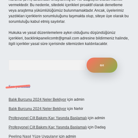
vermektedir. Bu nedenle, sitedeki içerikleri proaktif olarak denetleme
veya araştırma yükümlülüğümüz bulunmamaktadır. Ancak, üyelerimiz
yazdıkları içeriklerin sorumluluğunu taşımakta olup, siteye üye olarak bu
sorumluluğu kabul etmiş sayılırlar.
Hukuka ve yasal düzenlemelere aykırı olduğunu düşündüğünüz
içerikleri,
backlinkpanelicomtr@gmail.com
adresine bildirmeniz halinde,
ilgili içerikler yasal süre içerisinde sitemizden kaldırılacaktır.
Arama
Son yorumlar
Balık Burcunu 2024 Neler Bekliyor
için
admin
Balık Burcunu 2024 Neler Bekliyor
için
Nehir
Profesyonel Cilt Bakımı Kaç Yaşında Başlamalı
için
admin
Profesyonel Cilt Bakımı Kaç Yaşında Başlamalı
için
Dadaş
Peeling Nasıl Yüze Uygulanır
için
admin