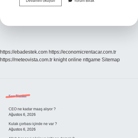
Cinsel
Devamını okuyun
Yorum Bırak
Ilişki
Sırasında
Beyaz
Kremsi
Akıntı
Nedir
https://ebadestek.com
https://economicrentacar.com.tr
https://meteovista.com.tr
knight online
nttgame
Sitemap
Sidebar
Son Yazılar
CEO ne kadar maaş alıyor ?
Ağustos 6, 2026
Kulak çorbası içinde ne var ?
Ağustos 6, 2026