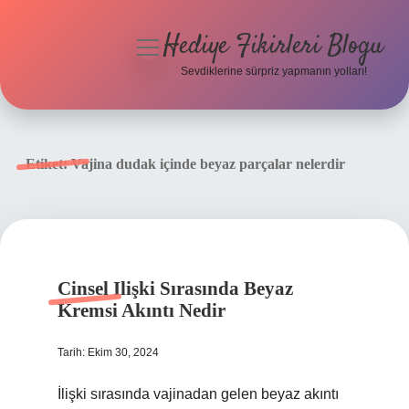
Hediye Fikirleri Blogu
menüyü
aç
Sevdiklerine sürpriz yapmanın yolları!
Anasayfa
Gizlilik Politikası
Etiket:
Vajina dudak içinde beyaz parçalar nelerdir
Yasal Uyarı
Hakkımızda
Cinsel Ilişki Sırasında Beyaz
Kremsi Akıntı Nedir
Tarih: Ekim 30, 2024
İlişki sırasında vajinadan gelen beyaz akıntı