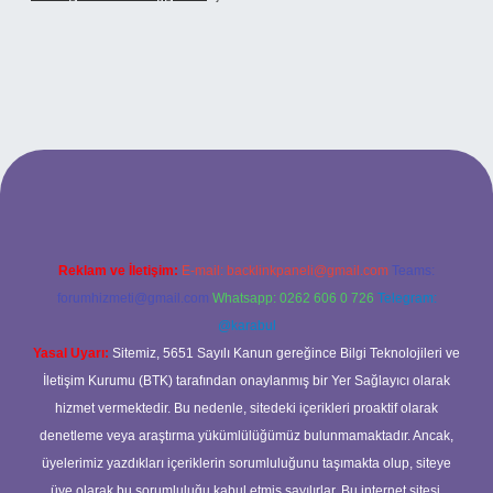
lexbet
Reklam ve İletişim:
E-mail:
backlinkpaneli@gmail.com
Teams:
forumhizmeti@gmail.com
Whatsapp: 0262 606 0 726
Telegram:
@karabul
Yasal Uyarı:
Sitemiz, 5651 Sayılı Kanun gereğince Bilgi Teknolojileri ve
İletişim Kurumu (BTK) tarafından onaylanmış bir Yer Sağlayıcı olarak
hizmet vermektedir. Bu nedenle, sitedeki içerikleri proaktif olarak
denetleme veya araştırma yükümlülüğümüz bulunmamaktadır. Ancak,
üyelerimiz yazdıkları içeriklerin sorumluluğunu taşımakta olup, siteye
üye olarak bu sorumluluğu kabul etmiş sayılırlar. Bu internet sitesi,