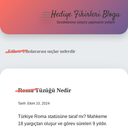
Hediye Fikirleri Blogu
menüyü
aç
Sevdiklerine sürpriz yapmanın yolları!
Anasayfa
Gizlilik Politikası
Etiket:
Uluslararası suçlar nelerdir
Yasal Uyarı
Hakkımızda
Roma Tüzüğü Nedir
Tarih: Ekim 10, 2024
Türkiye Roma statüsüne taraf mı? Mahkeme
18 yargıçtan oluşur ve görev süreleri 9 yıldır.