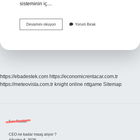
sisteminin iç…
Roma
Devamını okuyun
Yorum Bırak
Tüzüğü
Nedir
https://ebadestek.com
https://economicrentacar.com.tr
https://meteovista.com.tr
knight online
nttgame
Sitemap
Sidebar
Son Yazılar
CEO ne kadar maaş alıyor ?