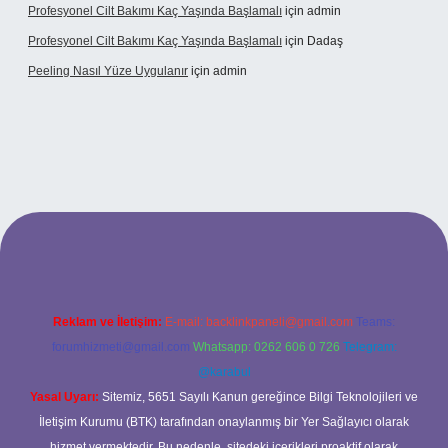
Profesyonel Cilt Bakımı Kaç Yaşında Başlamalı
için
admin
Profesyonel Cilt Bakımı Kaç Yaşında Başlamalı
için
Dadaş
Peeling Nasıl Yüze Uygulanır
için
admin
xbet
Reklam ve İletişim:
E-mail:
backlinkpaneli@gmail.com
Teams:
forumhizmeti@gmail.com
Whatsapp: 0262 606 0 726
Telegram:
@karabul
Yasal Uyarı:
Sitemiz, 5651 Sayılı Kanun gereğince Bilgi Teknolojileri ve
İletişim Kurumu (BTK) tarafından onaylanmış bir Yer Sağlayıcı olarak
hizmet vermektedir. Bu nedenle, sitedeki içerikleri proaktif olarak