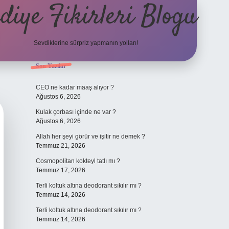
diye Fikirleri Blogu
Sevdiklerine sürpriz yapmanın yolları!
Sidebar
Son Yazılar
elexbet
CEO ne kadar maaş alıyor ?
Ağustos 6, 2026
Kulak çorbası içinde ne var ?
Ağustos 6, 2026
Allah her şeyi görür ve işitir ne demek ?
Temmuz 21, 2026
Cosmopolitan kokteyl tatlı mı ?
Temmuz 17, 2026
Terli koltuk altına deodorant sıkılır mı ?
Temmuz 14, 2026
Terli koltuk altına deodorant sıkılır mı ?
Temmuz 14, 2026