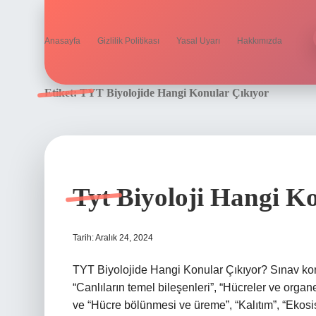
Anasayfa
Gizlilik Politikası
Yasal Uyarı
Hakkımızda
Etiket:
TYT Biyolojide Hangi Konular Çıkıyor
Tyt Biyoloji Hangi K
Tarih: Aralık 24, 2024
TYT Biyolojide Hangi Konular Çıkıyor? Sınav konular
“Canlıların temel bileşenleri”, “Hücreler ve organel
ve “Hücre bölünmesi ve üreme”, “Kalıtım”, “Ekosistem