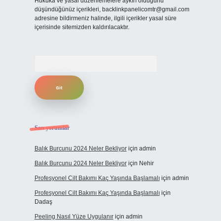
Hukuka ve yasal düzenlemelere aykırı olduğunu
düşündüğünüz içerikleri,
backlinkpanelicomtr@gmail.com
adresine bildirmeniz halinde, ilgili içerikler yasal süre
içerisinde sitemizden kaldırılacaktır.
Arama
Son yorumlar
Balık Burcunu 2024 Neler Bekliyor
için
admin
Balık Burcunu 2024 Neler Bekliyor
için
Nehir
Profesyonel Cilt Bakımı Kaç Yaşında Başlamalı
için
admin
Profesyonel Cilt Bakımı Kaç Yaşında Başlamalı
için
Dadaş
Peeling Nasıl Yüze Uygulanır
için
admin