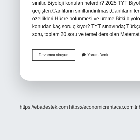
sınıftır. Biyoloji konuları nelerdir? 2025 TYT Biy
geçişleri.Canlıların sınıflandırılması,Canlıların t
özellikleri.Hücre bölünmesi ve üreme.Bitki biy
konudan kaç soru çıkıyor? TYT sınavında; Türkçe
soru, toplam 20 soru ve temel ders olan Matemat
Tyt
Devamını okuyun
Yorum Bırak
Biyoloji
Hangi
Konular
Çıkar
https://ebadestek.com
https://economicrentacar.com.tr