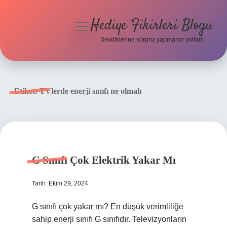
Hediye Fikirleri Blogu
menüyü
aç
Sevdiklerine sürpriz yapmanın yolları!
Anasayfa
Gizlilik Politikası
Etiket:
TVlerde enerji sınıfı ne olmalı
Yasal Uyarı
Hakkımızda
G Sınıfı Çok Elektrik Yakar Mı
Tarih: Ekim 29, 2024
G sınıfı çok yakar mı? En düşük verimliliğe
sahip enerji sınıfı G sınıfıdır. Televizyonların