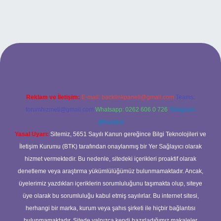
xbet
Reklam ve İletişim:
E-mail:
backlinkpaneli@gmail.com
Teams:
forumhizmeti@gmail.com
Whatsapp: 0262 606 0 726
Telegram:
@karabul
Yasal Uyarı:
Sitemiz, 5651 Sayılı Kanun gereğince Bilgi Teknolojileri ve
İletişim Kurumu (BTK) tarafından onaylanmış bir Yer Sağlayıcı olarak
hizmet vermektedir. Bu nedenle, sitedeki içerikleri proaktif olarak
denetleme veya araştırma yükümlülüğümüz bulunmamaktadır. Ancak,
üyelerimiz yazdıkları içeriklerin sorumluluğunu taşımakta olup, siteye
üye olarak bu sorumluluğu kabul etmiş sayılırlar. Bu internet sitesi,
herhangi bir marka, kurum veya şahıs şirketi ile hiçbir bağlantısı
bulunmamaktadır. Sitede yalnızca kendi hazırladığımız makaleler