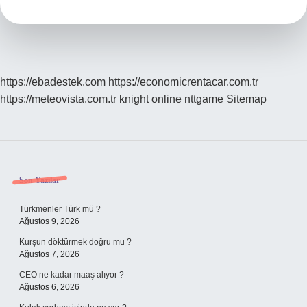
Elektrik
Yakar
Mı
https://ebadestek.com
https://economicrentacar.com.tr
https://meteovista.com.tr
knight online
nttgame
Sitemap
Sidebar
Son Yazılar
Türkmenler Türk mü ?
Ağustos 9, 2026
Kurşun döktürmek doğru mu ?
Ağustos 7, 2026
CEO ne kadar maaş alıyor ?
Ağustos 6, 2026