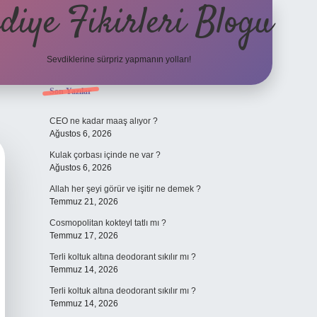
diye Fikirleri Blogu
Sevdiklerine sürpriz yapmanın yolları!
Sidebar
Son Yazılar
elexbet
CEO ne kadar maaş alıyor ?
Ağustos 6, 2026
Kulak çorbası içinde ne var ?
Ağustos 6, 2026
Allah her şeyi görür ve işitir ne demek ?
Temmuz 21, 2026
Cosmopolitan kokteyl tatlı mı ?
Temmuz 17, 2026
Terli koltuk altına deodorant sıkılır mı ?
Temmuz 14, 2026
Terli koltuk altına deodorant sıkılır mı ?
Temmuz 14, 2026