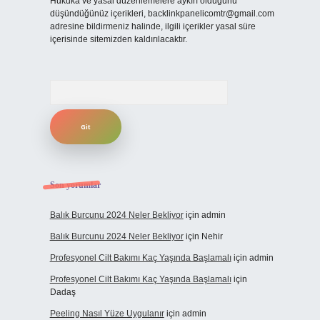
Hukuka ve yasal düzenlemelere aykırı olduğunu
düşündüğünüz içerikleri,
backlinkpanelicomtr@gmail.com
adresine bildirmeniz halinde, ilgili içerikler yasal süre
içerisinde sitemizden kaldırılacaktır.
Arama
Son yorumlar
Balık Burcunu 2024 Neler Bekliyor
için
admin
Balık Burcunu 2024 Neler Bekliyor
için
Nehir
Profesyonel Cilt Bakımı Kaç Yaşında Başlamalı
için
admin
Profesyonel Cilt Bakımı Kaç Yaşında Başlamalı
için
Dadaş
Peeling Nasıl Yüze Uygulanır
için
admin