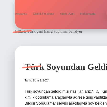
Anasayfa
Gizlilik Politikası
Yasal Uyarı
Hakkımızda
Etiket:
Türk geni hangi topluma benziyor
Türk Soyundan Geldiğ
Tarih: Ekim 3, 2024
Türk soyundan geldiğimizi nasıl anlarız? T.C. Kim
kimlik doğrulama araçlarıyla adrese giriş yaptık
Bilgisi Sorgulama” servisi aracılığıyla soy belge