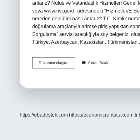
anlarız? Nüfus ve Vatandaşlık Hizmetleri Genel
veya www.nvi.gov.tr ​​adresindeki “Hizmetler/E-
nereden geldiğini nasıl anlarız? T.C. Kimlik numa
doğrulama araçlarıyla adrese giriş yaptıktan son
Sorgulama” servisi aracılığıyla soy belgenizi oluş
Türkiye, Azerbaycan, Kazakistan, Türkmenistan
Türk
Devamını okuyun
Yorum Bırak
Soyundan
Geldiğini
Nasıl
Anlarsın
https://ebadestek.com
https://economicrentacar.com.tr