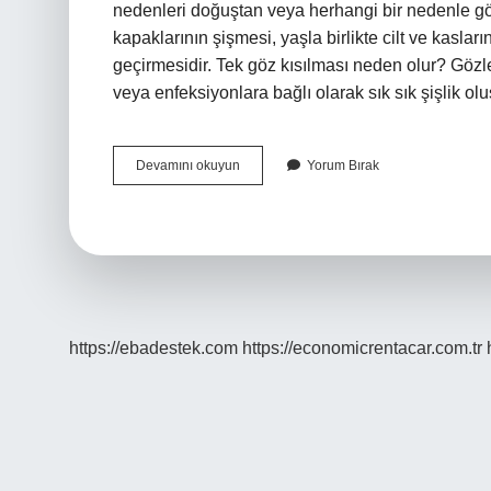
nedenleri doğuştan veya herhangi bir nedenle göz
kapaklarının şişmesi, yaşla birlikte cilt ve kaslar
geçirmesidir. Tek göz kısılması neden olur? Gözler
veya enfeksiyonlara bağlı olarak sık sık şişlik o
Ptosis
Devamını okuyun
Yorum Bırak
Nedir
Tıpta
https://ebadestek.com
https://economicrentacar.com.tr