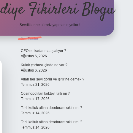
diye Fikirleri Blogu
Sevdiklerine sürpriz yapmanın yolları!
Sidebar
Son Yazılar
elexbet
CEO ne kadar maaş alıyor ?
Ağustos 6, 2026
Kulak çorbası içinde ne var ?
Ağustos 6, 2026
Allah her şeyi görür ve işitir ne demek ?
Temmuz 21, 2026
Cosmopolitan kokteyl tatlı mı ?
Temmuz 17, 2026
Terli koltuk altına deodorant sıkılır mı ?
Temmuz 14, 2026
Terli koltuk altına deodorant sıkılır mı ?
Temmuz 14, 2026