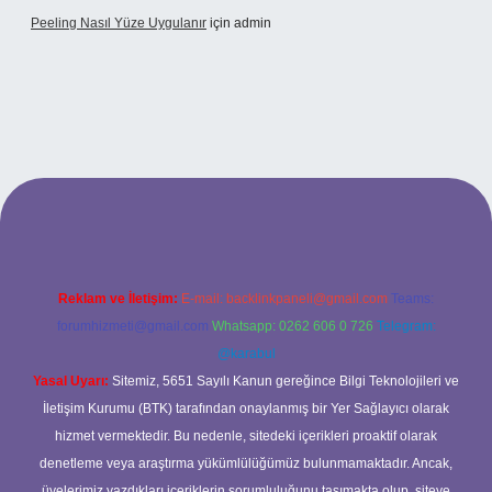
Peeling Nasıl Yüze Uygulanır
için
admin
xbet
Reklam ve İletişim:
E-mail:
backlinkpaneli@gmail.com
Teams:
forumhizmeti@gmail.com
Whatsapp: 0262 606 0 726
Telegram:
@karabul
Yasal Uyarı:
Sitemiz, 5651 Sayılı Kanun gereğince Bilgi Teknolojileri ve
İletişim Kurumu (BTK) tarafından onaylanmış bir Yer Sağlayıcı olarak
hizmet vermektedir. Bu nedenle, sitedeki içerikleri proaktif olarak
denetleme veya araştırma yükümlülüğümüz bulunmamaktadır. Ancak,
üyelerimiz yazdıkları içeriklerin sorumluluğunu taşımakta olup, siteye