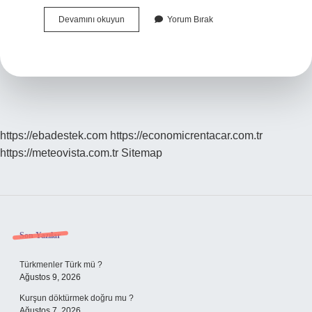
Şirazeden
Devamını okuyun
Yorum Bırak
Çıkmış
Ne
Demek
https://ebadestek.com
https://economicrentacar.com.tr
https://meteovista.com.tr
Sitemap
Sidebar
Son Yazılar
Türkmenler Türk mü ?
Ağustos 9, 2026
Kurşun döktürmek doğru mu ?
Ağustos 7, 2026