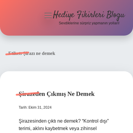
Hediye Fikirleri Blogu
menüyü
aç
Sevdiklerine sürpriz yapmanın yolları!
Anasayfa
Gizlilik Politikası
Etiket:
Şirazı ne demek
Yasal Uyarı
Hakkımızda
Şirazeden Çıkmış Ne Demek
Tarih: Ekim 31, 2024
Şirazesinden çıktı ne demek? “Kontrol dışı”
terimi, aklını kaybetmek veya zihinsel