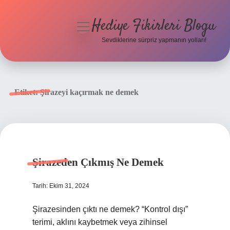
Hediye Fikirleri Blogu
menüyü
aç
Sevdiklerine sürpriz yapmanın yolları!
Anasayfa
Gizlilik Politikası
Etiket:
Şirazeyi kaçırmak ne demek
Yasal Uyarı
Hakkımızda
Şirazeden Çıkmış Ne Demek
Tarih: Ekim 31, 2024
Şirazesinden çıktı ne demek? “Kontrol dışı”
terimi, aklını kaybetmek veya zihinsel