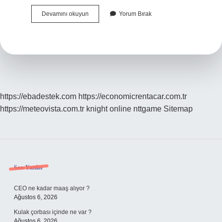
Şirazeden
Devamını okuyun
Yorum Bırak
Çıkmış
Ne
Demek
https://ebadestek.com
https://economicrentacar.com.tr
https://meteovista.com.tr
knight online
nttgame
Sitemap
Sidebar
Son Yazılar
CEO ne kadar maaş alıyor ?
Ağustos 6, 2026
Kulak çorbası içinde ne var ?
Ağustos 6, 2026