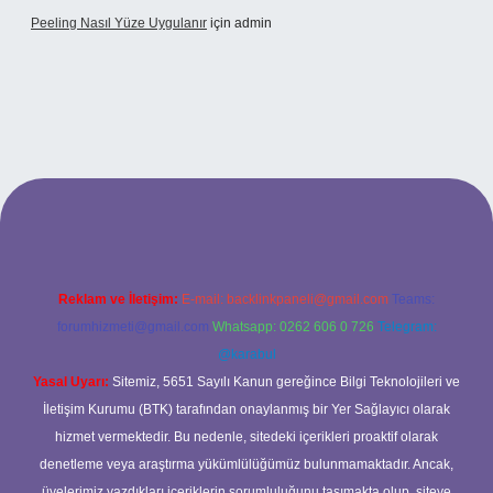
Peeling Nasıl Yüze Uygulanır
için
admin
bet
Reklam ve İletişim:
E-mail:
backlinkpaneli@gmail.com
Teams:
forumhizmeti@gmail.com
Whatsapp: 0262 606 0 726
Telegram:
@karabul
Yasal Uyarı:
Sitemiz, 5651 Sayılı Kanun gereğince Bilgi Teknolojileri ve
İletişim Kurumu (BTK) tarafından onaylanmış bir Yer Sağlayıcı olarak
hizmet vermektedir. Bu nedenle, sitedeki içerikleri proaktif olarak
denetleme veya araştırma yükümlülüğümüz bulunmamaktadır. Ancak,
üyelerimiz yazdıkları içeriklerin sorumluluğunu taşımakta olup, siteye