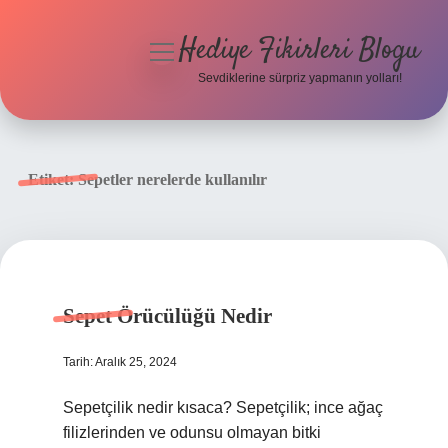
Hediye Fikirleri Blogu
menüyü
aç
Sevdiklerine sürpriz yapmanın yolları!
Anasayfa
Gizlilik Politikası
Etiket:
Sepetler nerelerde kullanılır
Yasal Uyarı
Hakkımızda
Sepet Örücülüğü Nedir
Tarih: Aralık 25, 2024
Sepetçilik nedir kısaca? Sepetçilik; ince ağaç
filizlerinden ve odunsu olmayan bitki