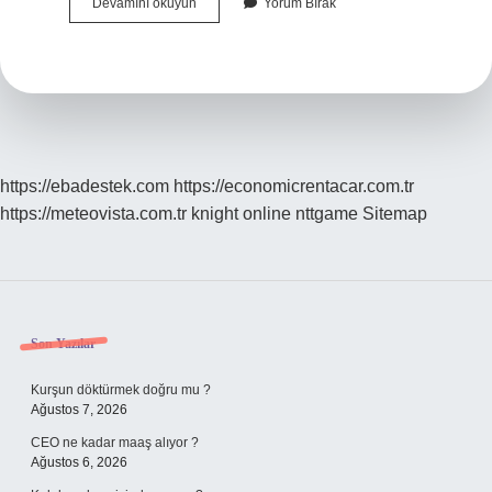
Sepet
Devamını okuyun
Yorum Bırak
Örücülüğü
Nedir
https://ebadestek.com
https://economicrentacar.com.tr
https://meteovista.com.tr
knight online
nttgame
Sitemap
Sidebar
Son Yazılar
Kurşun döktürmek doğru mu ?
Ağustos 7, 2026
CEO ne kadar maaş alıyor ?
Ağustos 6, 2026