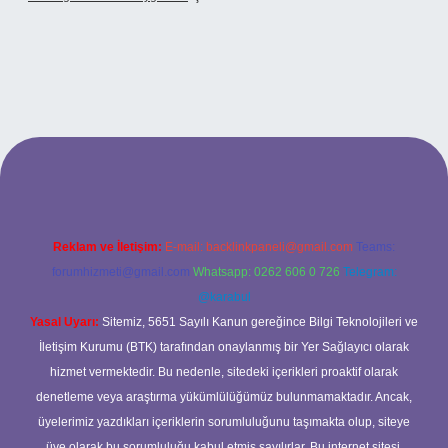
xbet
Reklam ve İletişim:
E-mail:
backlinkpaneli@gmail.com
Teams:
forumhizmeti@gmail.com
Whatsapp: 0262 606 0 726
Telegram:
@karabul
Yasal Uyarı:
Sitemiz, 5651 Sayılı Kanun gereğince Bilgi Teknolojileri ve
İletişim Kurumu (BTK) tarafından onaylanmış bir Yer Sağlayıcı olarak
hizmet vermektedir. Bu nedenle, sitedeki içerikleri proaktif olarak
denetleme veya araştırma yükümlülüğümüz bulunmamaktadır. Ancak,
üyelerimiz yazdıkları içeriklerin sorumluluğunu taşımakta olup, siteye
üye olarak bu sorumluluğu kabul etmiş sayılırlar. Bu internet sitesi,