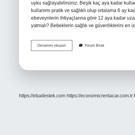
uyku sağlayabilirsiniz. Beşik kaç aya kadar kulla
kullanımı pratik ve sağlıklı olup ortalama 6 ay k
ebeveynlerin ihtiyaçlarına göre 12 aya kadar uz
yatmalı? Bebeklerin sağlık ve güvenliklerini en
Anne
Devamını okuyun
Yorum Bırak
Yanı
Beşikte
Kaç
Ay
Yatılır
https://ebadestek.com
https://economicrentacar.com.tr