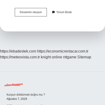
Rus
Devamını okuyun
Yorum Bırak
Salatasının
Içine
Mısır
Konur
Mu
https://ebadestek.com
https://economicrentacar.com.tr
https://meteovista.com.tr
knight online
nttgame
Sitemap
Sidebar
Son Yazılar
Kurşun döktürmek doğru mu ?
Ağustos 7, 2026