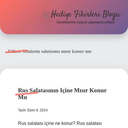
Hediye Fikirleri Blogu
menüyü
aç
Sevdiklerine sürpriz yapmanın yolları!
Anasayfa
Gizlilik Politikası
Etiket:
Semizotu salatasına mısır konur mu
Yasal Uyarı
Hakkımızda
Rus Salatasının Içine Mısır Konur
Mu
Tarih: Ekim 9, 2024
Rus salatası içine ne konur? Rus salatası