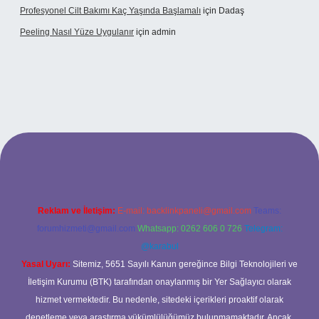
Profesyonel Cilt Bakımı Kaç Yaşında Başlamalı
için
Dadaş
Peeling Nasıl Yüze Uygulanır
için
admin
xbet
Reklam ve İletişim:
E-mail:
backlinkpaneli@gmail.com
Teams:
forumhizmeti@gmail.com
Whatsapp: 0262 606 0 726
Telegram:
@karabul
Yasal Uyarı:
Sitemiz, 5651 Sayılı Kanun gereğince Bilgi Teknolojileri ve
İletişim Kurumu (BTK) tarafından onaylanmış bir Yer Sağlayıcı olarak
hizmet vermektedir. Bu nedenle, sitedeki içerikleri proaktif olarak
denetleme veya araştırma yükümlülüğümüz bulunmamaktadır. Ancak,