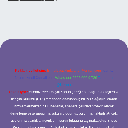
xbet
Reklam ve İletişim:
E-mail:
backlinkpaneli@gmail.com
Teams:
forumhizmeti@gmail.com
Whatsapp: 0262 606 0 726
Telegram:
@karabul
Yasal Uyarı:
Sitemiz, 5651 Sayılı Kanun gereğince Bilgi Teknolojileri ve
İletişim Kurumu (BTK) tarafından onaylanmış bir Yer Sağlayıcı olarak
hizmet vermektedir. Bu nedenle, sitedeki içerikleri proaktif olarak
denetleme veya araştırma yükümlülüğümüz bulunmamaktadır. Ancak,
üyelerimiz yazdıkları içeriklerin sorumluluğunu taşımakta olup, siteye
üye olarak bu sorumluluğu kabul etmiş sayılırlar. Bu internet sitesi,