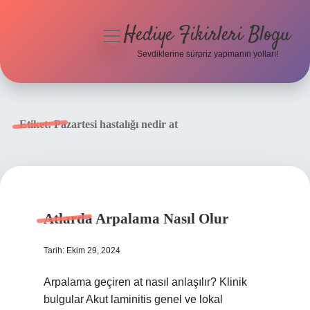
Hediye Fikirleri Blogu
menüyü
aç
Sevdiklerine sürpriz yapmanın yolları!
Anasayfa
Gizlilik Politikası
Etiket:
Pazartesi hastalığı nedir at
Yasal Uyarı
Hakkımızda
Atlarda Arpalama Nasıl Olur
Tarih: Ekim 29, 2024
Arpalama geçiren at nasıl anlaşılır? Klinik
bulgular Akut laminitis genel ve lokal