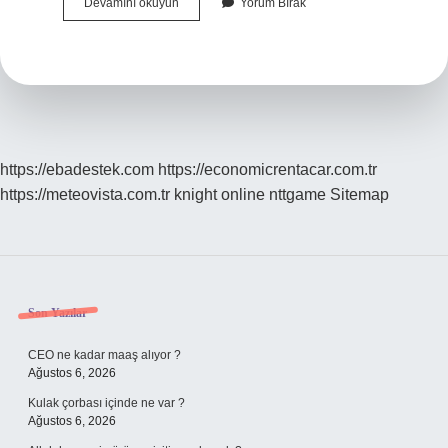
Atlarda
Devamını okuyun
Yorum Bırak
Arpalama
Nasıl
Olur
https://ebadestek.com
https://economicrentacar.com.tr
https://meteovista.com.tr
knight online
nttgame
Sitemap
Sidebar
Son Yazılar
CEO ne kadar maaş alıyor ?
Ağustos 6, 2026
Kulak çorbası içinde ne var ?
Ağustos 6, 2026