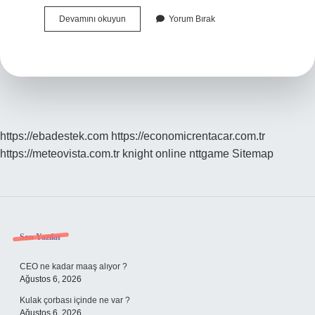
Elazığ
Devamını okuyun
Yorum Bırak
Fantazi
Iplik
Fabrikası
Sahibi
Kimdir
https://ebadestek.com
https://economicrentacar.com.tr
https://meteovista.com.tr
knight online
nttgame
Sitemap
Sidebar
Son Yazılar
CEO ne kadar maaş alıyor ?
Ağustos 6, 2026
Kulak çorbası içinde ne var ?
Ağustos 6, 2026