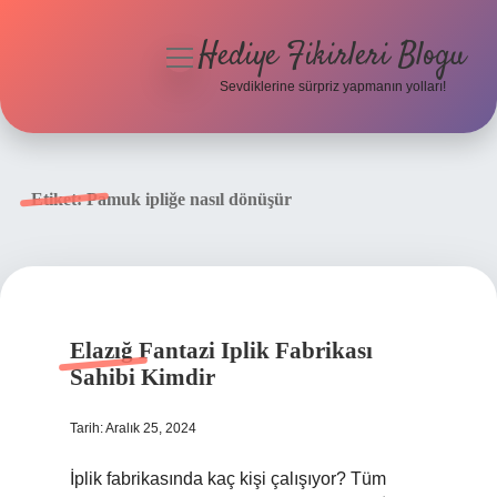
Hediye Fikirleri Blogu
menüyü
aç
Sevdiklerine sürpriz yapmanın yolları!
Anasayfa
Gizlilik Politikası
Etiket:
Pamuk ipliğe nasıl dönüşür
Yasal Uyarı
Hakkımızda
Elazığ Fantazi Iplik Fabrikası
Sahibi Kimdir
Tarih: Aralık 25, 2024
İplik fabrikasında kaç kişi çalışıyor? Tüm