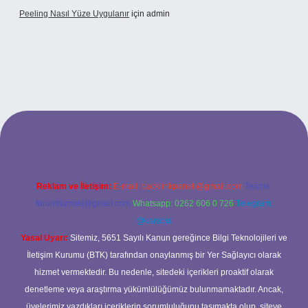
Peeling Nasıl Yüze Uygulanır
için
admin
lexbet
Reklam ve İletişim:
E-mail:
backlinkpaneli@gmail.com
Teams:
forumhizmeti@gmail.com
Whatsapp: 0262 606 0 726
Telegram:
@karabul
Yasal Uyarı:
Sitemiz, 5651 Sayılı Kanun gereğince Bilgi Teknolojileri ve
İletişim Kurumu (BTK) tarafından onaylanmış bir Yer Sağlayıcı olarak
hizmet vermektedir. Bu nedenle, sitedeki içerikleri proaktif olarak
denetleme veya araştırma yükümlülüğümüz bulunmamaktadır. Ancak,
üyelerimiz yazdıkları içeriklerin sorumluluğunu taşımakta olup, siteye