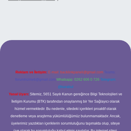
xbet
Reklam ve İletişim:
E-mail:
backlinkpaneli@gmail.com
Teams:
forumhizmeti@gmail.com
Whatsapp: 0262 606 0 726
Telegram:
@karabul
Yasal Uyarı:
Sitemiz, 5651 Sayılı Kanun gereğince Bilgi Teknolojileri ve
İletişim Kurumu (BTK) tarafından onaylanmış bir Yer Sağlayıcı olarak
hizmet vermektedir. Bu nedenle, sitedeki içerikleri proaktif olarak
denetleme veya araştırma yükümlülüğümüz bulunmamaktadır. Ancak,
üyelerimiz yazdıkları içeriklerin sorumluluğunu taşımakta olup, siteye
üye olarak bu sorumluluğu kabul etmiş sayılırlar. Bu internet sitesi,