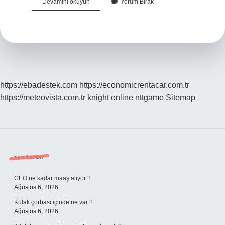
3
Devamını okuyun
Yorum Bırak
Çoğul
Kişi
Eki
Nasıl
Bulunur
https://ebadestek.com
https://economicrentacar.com.tr
https://meteovista.com.tr
knight online
nttgame
Sitemap
Sidebar
Son Yazılar
CEO ne kadar maaş alıyor ?
Ağustos 6, 2026
Kulak çorbası içinde ne var ?
Ağustos 6, 2026