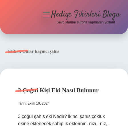
Hediye Fikirleri Blogu
menüyü
aç
Sevdiklerine sürpriz yapmanın yolları!
Anasayfa
Gizlilik Politikası
Etiket:
Onlar kaçıncı şahıs
Yasal Uyarı
Hakkımızda
3 Çoğul Kişi Eki Nasıl Bulunur
Tarih: Ekim 10, 2024
3 çoğul şahıs eki Nedir? İkinci şahıs çokluk
ekine eklenecek sahiplik eklerinin -nizi, -niz, -