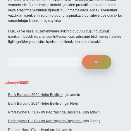
vermektedir. Bu nedenle, sitedeki içerikleri proaktif olarak denetleme
veya araştırma yükümlülüğümüz bulunmamaktadır. Ancak, üyelerimiz
yazdıkları içeriklerin sorumluluğunu taşımakta olup, siteye üye olarak bu
sorumluluğu kabul etmiş sayılırlar.
Hukuka ve yasal düzenlemelere aykırı olduğunu düşündüğünüz
içerikleri,
backlinkpanelicomtr@gmail.com
adresine bildirmeniz halinde,
ilgili içerikler yasal süre içerisinde sitemizden kaldırılacaktır.
Arama
Son yorumlar
Balık Burcunu 2024 Neler Bekliyor
için
admin
Balık Burcunu 2024 Neler Bekliyor
için
Nehir
Profesyonel Cilt Bakımı Kaç Yaşında Başlamalı
için
admin
Profesyonel Cilt Bakımı Kaç Yaşında Başlamalı
için
Dadaş
Peeling Nasıl Yüze Uygulanır
için
admin