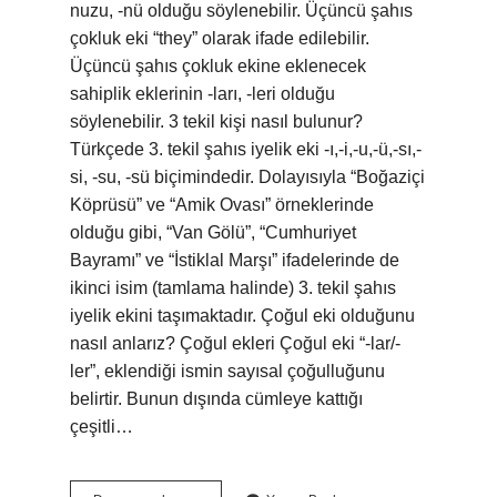
nuzu, -nü olduğu söylenebilir. Üçüncü şahıs
çokluk eki “they” olarak ifade edilebilir.
Üçüncü şahıs çokluk ekine eklenecek
sahiplik eklerinin -ları, -leri olduğu
söylenebilir. 3 tekil kişi nasıl bulunur?
Türkçede 3. tekil şahıs iyelik eki -ı,-i,-u,-ü,-sı,-
si, -su, -sü biçimindedir. Dolayısıyla “Boğaziçi
Köprüsü” ve “Amik Ovası” örneklerinde
olduğu gibi, “Van Gölü”, “Cumhuriyet
Bayramı” ve “İstiklal Marşı” ifadelerinde de
ikinci isim (tamlama halinde) 3. tekil şahıs
iyelik ekini taşımaktadır. Çoğul eki olduğunu
nasıl anlarız? Çoğul ekleri Çoğul eki “-lar/-
ler”, eklendiği ismin sayısal çoğulluğunu
belirtir. Bunun dışında cümleye kattığı
çeşitli…