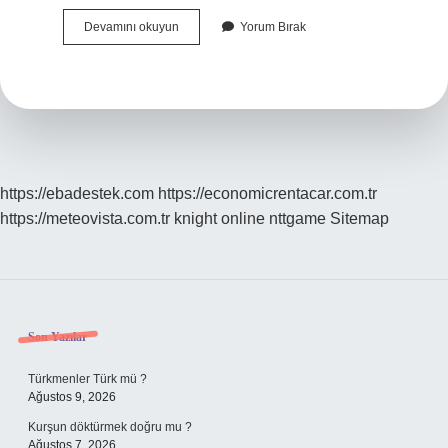
Dünya
Devamını okuyun
Yorum Bırak
Ve
Diğer
Gezegenler
Küre
Şeklinde
Midir
https://ebadestek.com
https://economicrentacar.com.tr
https://meteovista.com.tr
knight online
nttgame
Sitemap
Sidebar
Son Yazılar
Türkmenler Türk mü ?
Ağustos 9, 2026
Kurşun döktürmek doğru mu ?
Ağustos 7, 2026