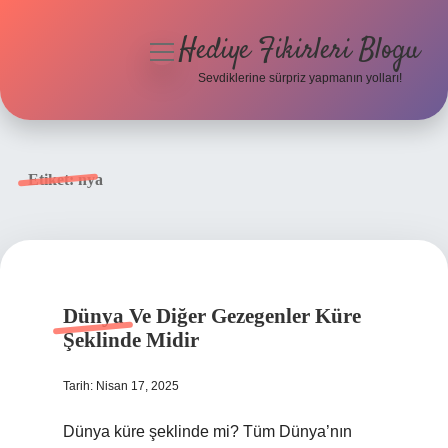
Hediye Fikirleri Blogu
menüyü
aç
Sevdiklerine sürpriz yapmanın yolları!
Anasayfa
Gizlilik Politikası
Etiket:
nya
Yasal Uyarı
Hakkımızda
Dünya Ve Diğer Gezegenler Küre
Şeklinde Midir
Tarih: Nisan 17, 2025
Dünya küre şeklinde mi? Tüm Dünya’nın