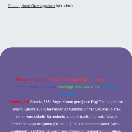
Peeling Nasıl Yüze Uygulanır
için
admin
xbet
Reklam ve İletişim:
E-mail:
backlinkpaneli@gmail.com
Teams:
forumhizmeti@gmail.com
Whatsapp: 0262 606 0 726
Telegram:
@karabul
Yasal Uyarı:
Sitemiz, 5651 Sayılı Kanun gereğince Bilgi Teknolojileri ve
İletişim Kurumu (BTK) tarafından onaylanmış bir Yer Sağlayıcı olarak
hizmet vermektedir. Bu nedenle, sitedeki içerikleri proaktif olarak
denetleme veya araştırma yükümlülüğümüz bulunmamaktadır. Ancak,
üyelerimiz yazdıkları içeriklerin sorumluluğunu taşımakta olup, siteye