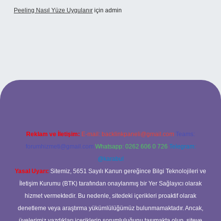
Peeling Nasıl Yüze Uygulanır
için
admin
xbet
Reklam ve İletişim:
E-mail:
backlinkpaneli@gmail.com
Teams:
forumhizmeti@gmail.com
Whatsapp: 0262 606 0 726
Telegram:
@karabul
Yasal Uyarı:
Sitemiz, 5651 Sayılı Kanun gereğince Bilgi Teknolojileri ve
İletişim Kurumu (BTK) tarafından onaylanmış bir Yer Sağlayıcı olarak
hizmet vermektedir. Bu nedenle, sitedeki içerikleri proaktif olarak
denetleme veya araştırma yükümlülüğümüz bulunmamaktadır. Ancak,
üyelerimiz yazdıkları içeriklerin sorumluluğunu taşımakta olup, siteye