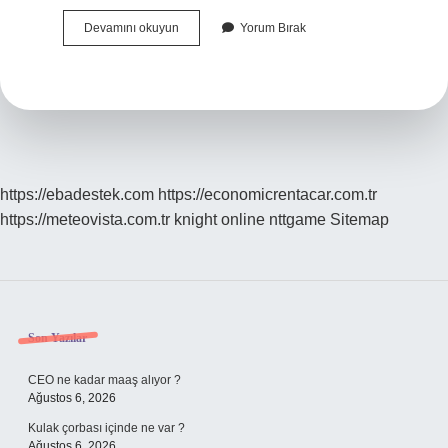
Orta
Devamını okuyun
Yorum Bırak
Oyununu
Kim
Başlatır
https://ebadestek.com
https://economicrentacar.com.tr
https://meteovista.com.tr
knight online
nttgame
Sitemap
Sidebar
Son Yazılar
CEO ne kadar maaş alıyor ?
Ağustos 6, 2026
Kulak çorbası içinde ne var ?
Ağustos 6, 2026