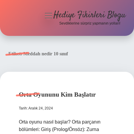
Hediye Fikirleri Blogu
menüyü
aç
Sevdiklerine sürpriz yapmanın yolları!
Anasayfa
Gizlilik Politikası
Etiket:
Meddah nedir 10 sınıf
Yasal Uyarı
Hakkımızda
Orta Oyununu Kim Başlatır
Tarih: Aralık 24, 2024
Orta oyunu nasıl başlar? Orta parçanın
bölümleri: Giriş (Prolog/Önsöz): Zurna