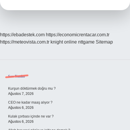
Daha
Sağlıklı
https://ebadestek.com
https://economicrentacar.com.tr
https://meteovista.com.tr
knight online
nttgame
Sitemap
Sidebar
Son Yazılar
Kurşun döktürmek doğru mu ?
Ağustos 7, 2026
CEO ne kadar maaş alıyor ?
Ağustos 6, 2026
Kulak çorbası içinde ne var ?
Ağustos 6, 2026