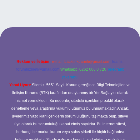
xbet
Reklam ve İletişim:
E-mail:
backlinkpaneli@gmail.com
Teams:
forumhizmeti@gmail.com
Whatsapp: 0262 606 0 726
Telegram:
@karabul
Yasal Uyarı:
Sitemiz, 5651 Sayılı Kanun gereğince Bilgi Teknolojileri ve
İletişim Kurumu (BTK) tarafından onaylanmış bir Yer Sağlayıcı olarak
hizmet vermektedir. Bu nedenle, sitedeki içerikleri proaktif olarak
denetleme veya araştırma yükümlülüğümüz bulunmamaktadır. Ancak,
üyelerimiz yazdıkları içeriklerin sorumluluğunu taşımakta olup, siteye
üye olarak bu sorumluluğu kabul etmiş sayılırlar. Bu internet sitesi,
herhangi bir marka, kurum veya şahıs şirketi ile hiçbir bağlantısı
bulunmamaktadır. Sitede yalnızca kendi hazırladığımız makaleler