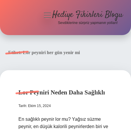
Hediye Fikirleri Blogu
menüyü
aç
Sevdiklerine sürpriz yapmanın yolları!
Anasayfa
Gizlilik Politikası
Etiket:
Lor peyniri her gün yenir mi
Yasal Uyarı
Hakkımızda
Lor Peyniri Neden Daha Sağlıklı
Tarih: Ekim 15, 2024
En sağlıklı peynir lor mu? Yağsız süzme
peynir, en düşük kalorili peynirlerden biri ve