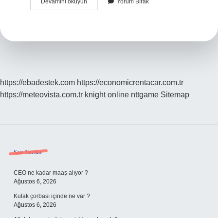
Hz
Devamını okuyun
Yorum Bırak
İSa
Gerçekten
Yaşadı
Mı
https://ebadestek.com
https://economicrentacar.com.tr
https://meteovista.com.tr
knight online
nttgame
Sitemap
Sidebar
Son Yazılar
CEO ne kadar maaş alıyor ?
Ağustos 6, 2026
Kulak çorbası içinde ne var ?
Ağustos 6, 2026