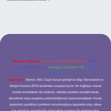
xbet
Reklam ve İletişim:
E-mail:
backlinkpaneli@gmail.com
Teams:
forumhizmeti@gmail.com
Whatsapp: 0262 606 0 726
Telegram:
@karabul
Yasal Uyarı:
Sitemiz, 5651 Sayılı Kanun gereğince Bilgi Teknolojileri ve
İletişim Kurumu (BTK) tarafından onaylanmış bir Yer Sağlayıcı olarak
hizmet vermektedir. Bu nedenle, sitedeki içerikleri proaktif olarak
denetleme veya araştırma yükümlülüğümüz bulunmamaktadır. Ancak,
üyelerimiz yazdıkları içeriklerin sorumluluğunu taşımakta olup, siteye
üye olarak bu sorumluluğu kabul etmiş sayılırlar. Bu internet sitesi,