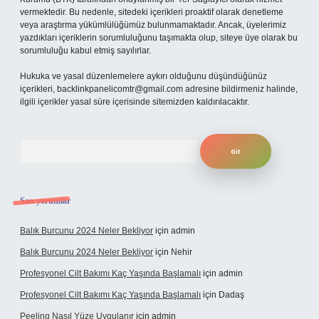
vermektedir. Bu nedenle, sitedeki içerikleri proaktif olarak denetleme
veya araştırma yükümlülüğümüz bulunmamaktadır. Ancak, üyelerimiz
yazdıkları içeriklerin sorumluluğunu taşımakta olup, siteye üye olarak bu
sorumluluğu kabul etmiş sayılırlar.
Hukuka ve yasal düzenlemelere aykırı olduğunu düşündüğünüz
içerikleri,
backlinkpanelicomtr@gmail.com
adresine bildirmeniz halinde,
ilgili içerikler yasal süre içerisinde sitemizden kaldırılacaktır.
Arama
Son yorumlar
Balık Burcunu 2024 Neler Bekliyor
için
admin
Balık Burcunu 2024 Neler Bekliyor
için
Nehir
Profesyonel Cilt Bakımı Kaç Yaşında Başlamalı
için
admin
Profesyonel Cilt Bakımı Kaç Yaşında Başlamalı
için
Dadaş
Peeling Nasıl Yüze Uygulanır
için
admin