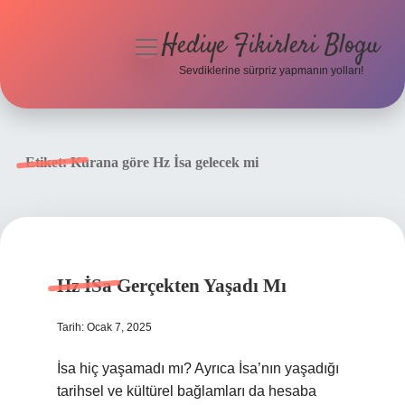
Hediye Fikirleri Blogu
menüyü
aç
Sevdiklerine sürpriz yapmanın yolları!
Anasayfa
Gizlilik Politikası
Etiket:
Kurana göre Hz İsa gelecek mi
Yasal Uyarı
Hakkımızda
Hz İSa Gerçekten Yaşadı Mı
Tarih: Ocak 7, 2025
İsa hiç yaşamadı mı? Ayrıca İsa’nın yaşadığı
tarihsel ve kültürel bağlamları da hesaba