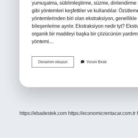
yumuşatma, süblimleştirme, süzme, dinlendirme y
gibi yöntemleri keşfettiler ve kullandılar. Özütleme
yöntemlerinden biri olan ekstraksiyon, genellikle
bileşenlerine ayrılır. Ekstraksiyon nedir tyt? Eks
organik bir maddeyi başka bir çözücünün yardımıy
yöntemi…
Özütleme
Devamını okuyun
Yorum Bırak
Yöntemi
Nedir
https://ebadestek.com
https://economicrentacar.com.tr