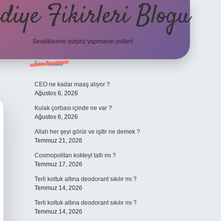
diye Fikirleri Blogu
Sevdiklerine sürpriz yapmanın yolları!
Sidebar
Son Yazılar
elexbet
CEO ne kadar maaş alıyor ?
Ağustos 6, 2026
Kulak çorbası içinde ne var ?
Ağustos 6, 2026
Allah her şeyi görür ve işitir ne demek ?
Temmuz 21, 2026
Cosmopolitan kokteyl tatlı mı ?
Temmuz 17, 2026
Terli koltuk altına deodorant sıkılır mı ?
Temmuz 14, 2026
Terli koltuk altına deodorant sıkılır mı ?
Temmuz 14, 2026